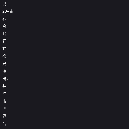
现
20+青
春
合
唱
狂
欢
盛
典
演
出，
并
冲
击
世
界
合