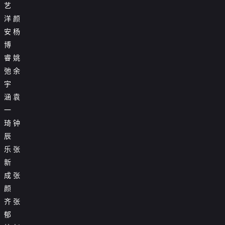
艺
洋
颜
安
杨
博
睿
姚
弛
余
宇
涵
袁
一
琦
钟
辰
乐
张
新
成
张
颜
齐
张
郁