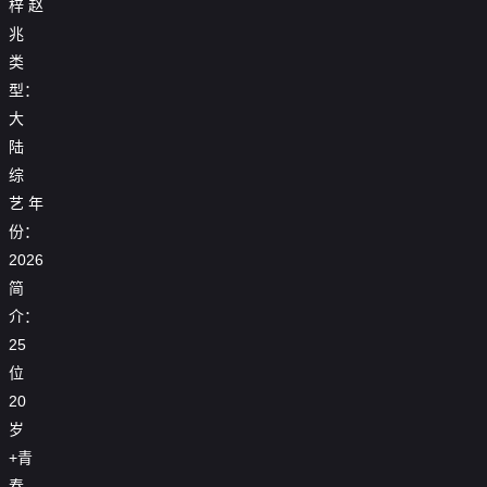
梓
赵
兆
类
型：
大
陆
综
艺
年
份：
2026
简
介：
25
位
20
岁
+青
春