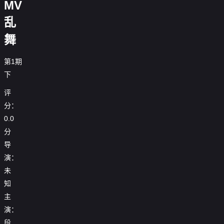
MV

20260524第5期未播
乱

20260527第5期未播
舞

20260528第6期尝鲜
第1期

20260529第6期下
下

20260530第6期未播
评

20260531第6期未播
分：
0.0

20260601第6期未播
分

20260604第7期
导
演：

20260605第7期下
未
知

20260606第7期未播
主

20260607第7期未播
演：
段

20260610第7期未播