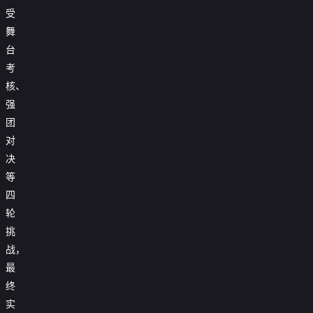
受
舞
台
考
核、
强
团
对
决
等
四
轮
挑
战，
最
终
实