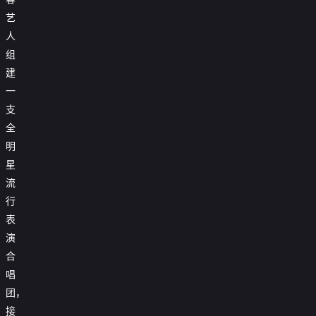
艺
人
组
建
一
支
全
明
星
流
行
表
演
合
唱
团，
接