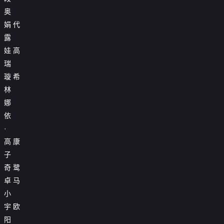
奥

20260611第8期
娟
代
露

20260612第8期纯享
娃
高

20260613第8期未播
瑞
璇
希

20260614第8期未播
林

20260617第8期未播
娜
依

20260618第9期尝鲜
·

20260619第9期纯享
高
康
子

20260620第9期未播
奇
鹭

20260621第9期未播
卓
马
小

第20260623期
宇
欧
阳

20260625第10期尝鲜