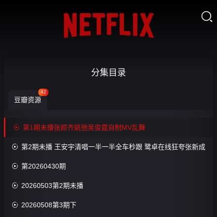

超
分集目录
燃
42
豆瓣资源
青
春

第1期未播张颜齐姚弛吴俊霆自制MV乱舞
的

第2期未播 王安宇清唱一半一半全车秒跟 鹭卓在线狂夸张新成
合

第20260430期
唱-

20260503第2期未播
第
1

20260508第3期下