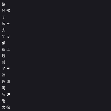
娣

20260626第10期纯享
娣
邵
子

20260627第10期未播
恒
王

20260628第10期未播
安
宇
吴
俊
霆
王
晓
赟
子
王
翊
恩
谢
可
寅
许
馨
文
徐