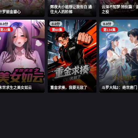
辉夜大小姐想让我告白 通
云深不知梦 特别篇：
叶罗丽金鎏心
往大人的阶梯
之役
0.0分
0.0分
0.0分
第22集
第60集
第134集
末世求生之美女如云
重金求揍，我要无敌了
斗罗大陆2：绝世唐门