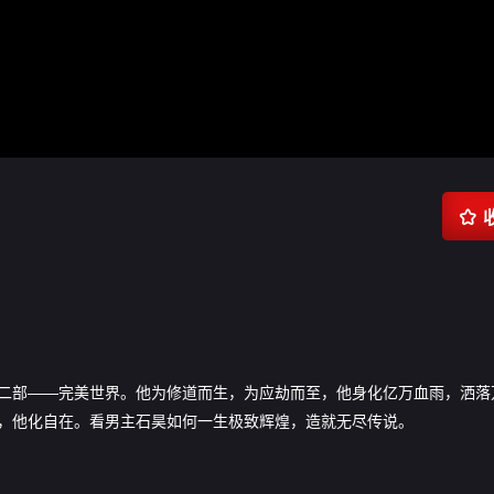

二部——完美世界。他为修道而生，为应劫而至，他身化亿万血雨，洒落
，他化自在。看男主石昊如何一生极致辉煌，造就无尽传说。