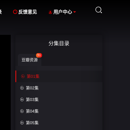



录
反馈意见
用户中心
分集目录
51
豆瓣资源

第01集

第02集

第03集

第04集

第05集