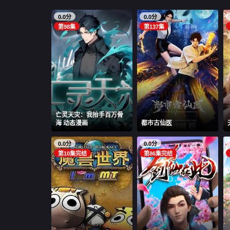
0.0分
0.0分
第98集
第137集
亡灵天灾：我抬手百万骨
海 动态漫画
都市古仙医
0.0分
0.0分
第10集完结
第86集完结