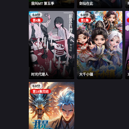
我叫MT 第五季
剑仙在此
0.0分
0.0分
第4集
第1集
时光代理人
大千小镇
0.0分
第18集完结