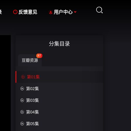



录
反馈意见
用户中心
分集目录
47
豆瓣资源

第01集

第02集

第03集

第04集

第05集