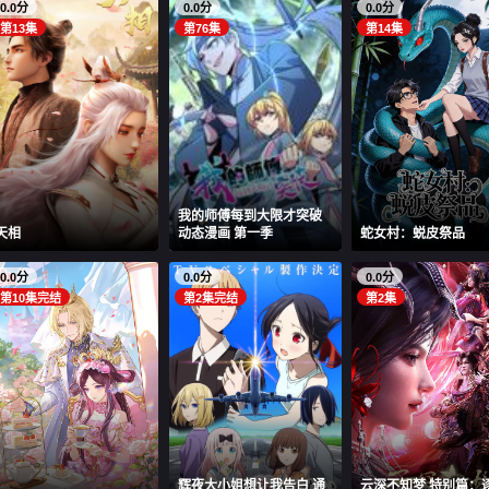
0.0分
0.0分
0.0分
第13集
第76集
第14集
我的师傅每到大限才突破
天相
动态漫画 第一季
蛇女村：蜕皮祭品
0.0分
0.0分
0.0分
第10集完结
第2集完结
第2集
辉夜大小姐想让我告白 通
云深不知梦 特别篇：