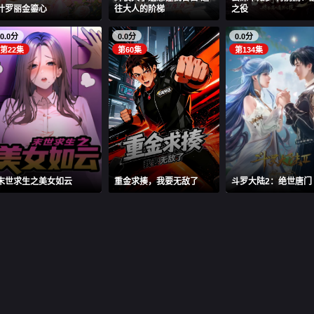
叶罗丽金鎏心
往大人的阶梯
之役
0.0分
0.0分
0.0分
第22集
第60集
第134集
末世求生之美女如云
重金求揍，我要无敌了
斗罗大陆2：绝世唐门