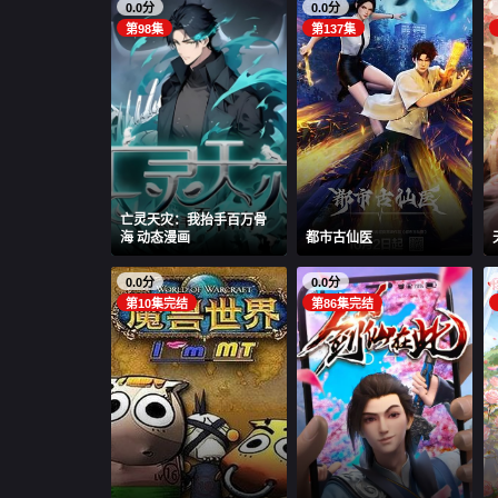
0.0分
0.0分
第98集
第137集
亡灵天灾：我抬手百万骨
海 动态漫画
都市古仙医
0.0分
0.0分
第10集完结
第86集完结