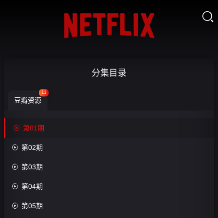

最
分集目录
优
11
豆瓣资源
秀
山-


第01期
第
收

第02期
藏
01

第03期
期

第04期
第2
期

第05期