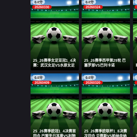
0.0分
0.0分
20260330
20260324
25_26赛季女足亚冠1_4决
25_26赛季西甲第29轮 巴
赛：武汉女足VS水原女足
塞罗那VS巴列卡诺
0.0分
0.0分
20260409
20260320
25_26赛季欧冠1_4决赛首
25_26赛季欧联杯1_8决赛
回合 巴黎圣日耳曼VS利物
次回合 贝蒂斯VS帕纳辛纳