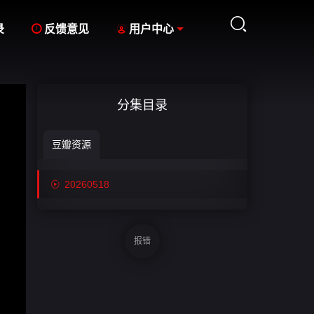



录
反馈意见
用户中心
分集目录
豆瓣资源

20260518
报错