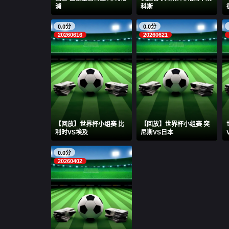
浦
科斯
0.0分
0.0分
20260616
20260621
【回放】世界杯小组赛 比
【回放】世界杯小组赛 突
利时VS埃及
尼斯VS日本
0.0分
20260402