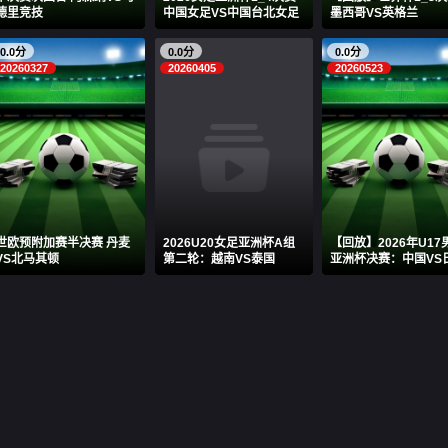
德里竞技
中国女足VS中国台北女足
墨西哥VS英格兰
0.0分
0.0分
0.0分
20260327
20260405
20260523
世欧预附加赛半决赛 丹麦
2026U20女足亚洲杯A组
【回放】2026年U17
VS北马其顿
第二轮：越南VS泰国
亚洲杯决赛：中国VS