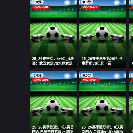
0.0分
0.0分
20260330
20260324
25_26赛季女足亚冠1_4决
25_26赛季西甲第29轮 巴
赛：武汉女足VS水原女足
塞罗那VS巴列卡诺
0.0分
0.0分
20260409
20260320
25_26赛季欧冠1_4决赛首
25_26赛季欧联杯1_8决赛
回合 巴黎圣日耳曼VS利物
次回合 贝蒂斯VS帕纳辛纳