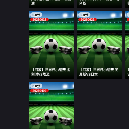
浦
科斯
0.0分
0.0分
20260616
20260621
【回放】世界杯小组赛 比
【回放】世界杯小组赛 突
利时VS埃及
尼斯VS日本
0.0分
20260402