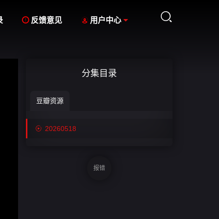



录
反馈意见
用户中心
分集目录
豆瓣资源

20260518
报错