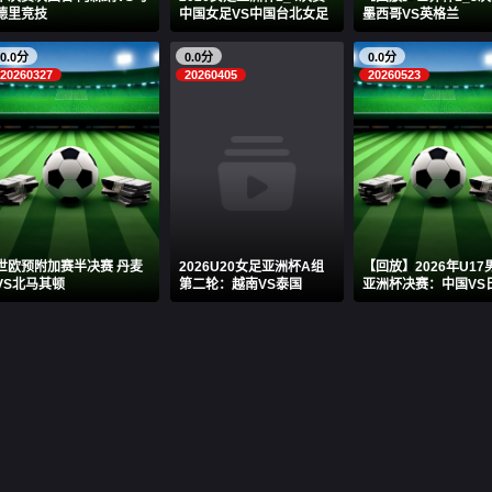
德里竞技
中国女足VS中国台北女足
墨西哥VS英格兰
0.0分
0.0分
0.0分
20260327
20260405
20260523
世欧预附加赛半决赛 丹麦
2026U20女足亚洲杯A组
【回放】2026年U17
VS北马其顿
第二轮：越南VS泰国
亚洲杯决赛：中国VS