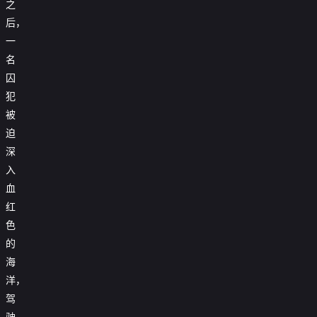
之
后，
一
名
囚
犯
被
迫
深
入
血
红
色
的
海
洋，
驾
驶