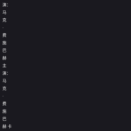
演：
马
克
·
费
施
巴
赫
主
演：
马
克
·
费
施
巴
赫
卡