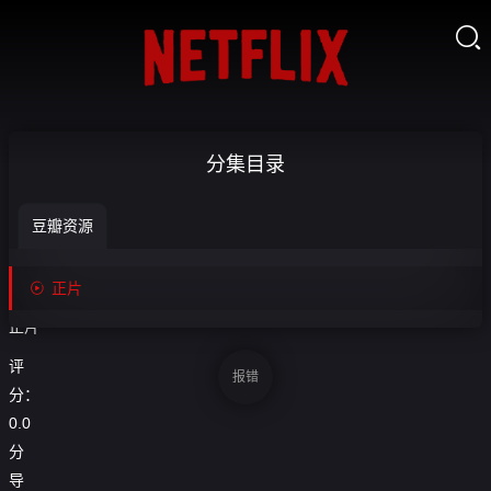

铁
分集目录
肺-

豆瓣资源
正
收
藏
片

正片
正片
评
报错
分：
0.0
分
导