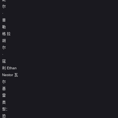
尔
·
普
勒
格
拉
胡
尔
·
寇
利
Ethan
Nestor
瓦
尔
基
雷
类
型：
恐