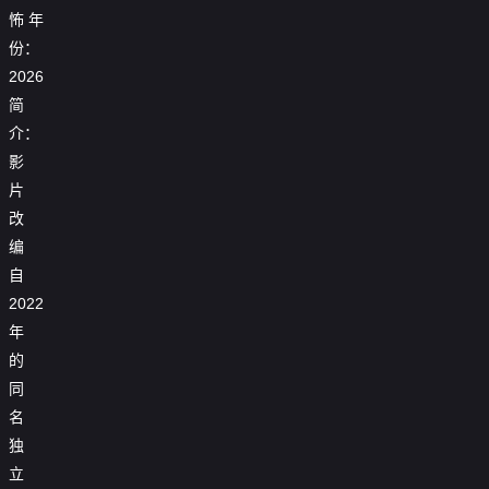
怖
年
份：
2026
简
介：
影
片
改
编
自
2022
年
的
同
名
独
立