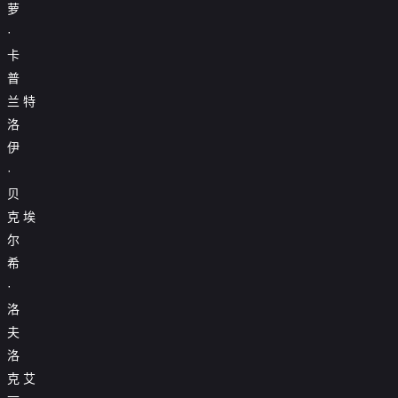
萝
·
卡
普
兰
特
洛
伊
·
贝
克
埃
尔
希
·
洛
夫
洛
克
艾