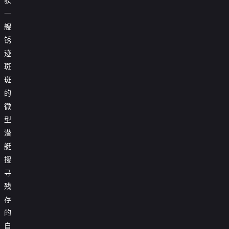
一
艘
锈
迹
斑
斑
的
微
型
潜
艇
搜
寻
残
存
的
自