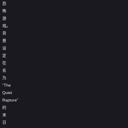
恐
怖
游
戏。
背
景
设
定
在
名
为
“The
Quiet
Rapture”
的
末
日