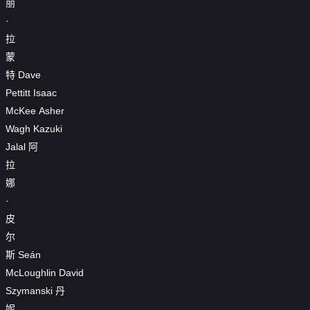
丽
·
拉
蒙
特
Dave
Pettitt
Isaac
McKee
Asher
Wagh
Kazuki
Jalal
阿
拉
娜
·
皮
尔
斯
Seán
McLoughlin
David
Szymanski
丹
妮