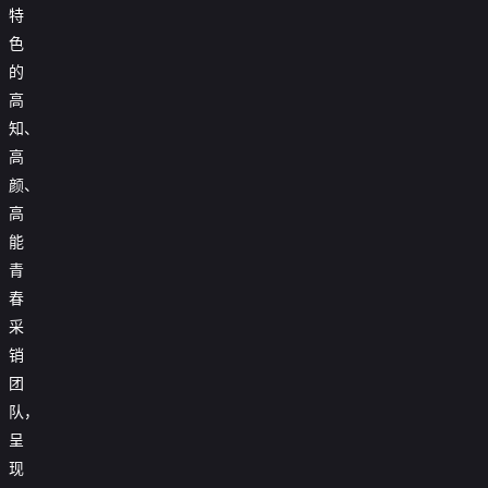
特
色
的
高
知、
高
颜、
高
能
青
春
采
销
团
队，
呈
现