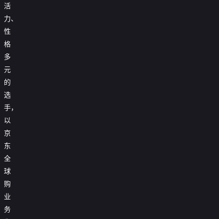
活
力、
性
格
多
元
的
选
手，
以
京
东
全
球
购
业
务