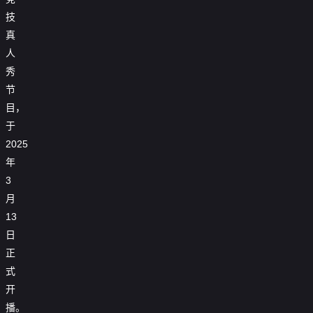
技
真
人
秀
节
目，
于
2025
年
3
月
13
日
正
式
开
播。