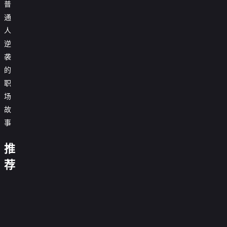
普
通
人
逆
袭
的
职
场
故
事
日
落
喜
音
时
推
欢
乐
三
分
你
喜
你
缘
餐
说
马
好
剧
荐
我
计
我
李
四
爱
栏
说
德
幽
也
划
在
逵
季
你
花
唱
云
天
默
势
是
2
中
断
第
花
毛
酱
社
网：
大
均
第
国
萌
案
0.0分
健
三
便
雪
乙
夺
赛
0.0分
力
六
当
宠
20260104
康
名
季
0.0分
利
汪
巳
命
0.0
敌
季
第
农
来
陪你追日
脱
嘴
0.0
店
2021
第
年
冲
分
20260102
的
人
啦
落第2期
0.0分
口
贺
分
20180130
第
封
突
期
0.0分
我
第
第
秀
岁
期
第
0.0分
三
淘
箱
1
20260607