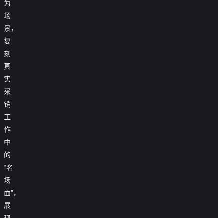
为
场
景，
复
刻
真
实
采
销
工
作
中
的
“名
场
面”，
展
现