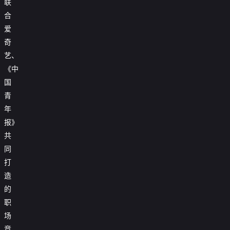
联
合
爱
奇
艺、
《中
国
青
年
报》
共
同
打
造
的
职
场
竞