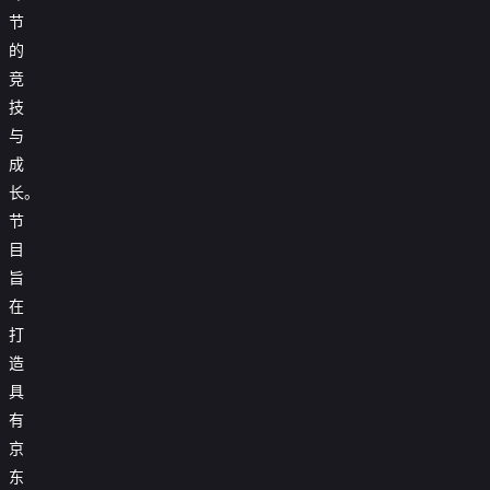
节
的
竞
技
与
成
长。
节
目
旨
在
打
造
具
有
京
东