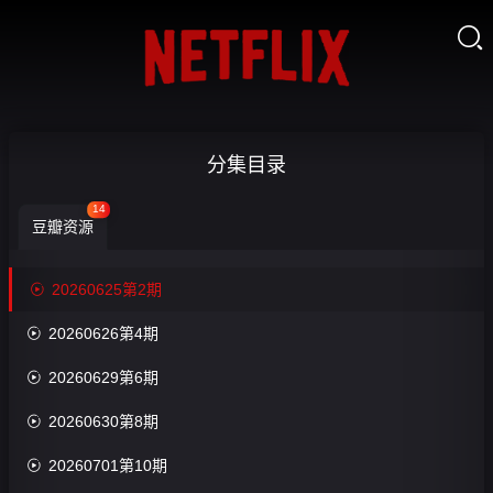

开播吧！青
分集目录
春采销 第二
14

豆瓣资源
季-20260625
收
藏
第2期

20260625第2期
第10期

20260626第4期
评

20260629第6期
分：

20260630第8期
0.0
分

20260701第10期
导