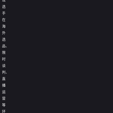
选
手
在
海
外
选
品、
限
时
谈
判、
直
播
运
营
等
环