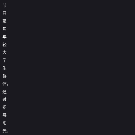
节
目
聚
焦
年
轻
大
学
生
群
体，
通
过
招
募
阳
光、