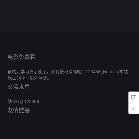
们
0.0分
二
20260509
第
0.0
季
汰
第
庆
期
第1期陪
季
期北京篇
第
0.0分
三
分
20251230
赛
典
看
0.0分
20260804
季
期尊享版
第
0.0分
第
第
20240711
0.0
期
20160213
5
20260518
一
0.0分
第9期特
分
期
0.0分
期
第1期
场
别企划
第
第3
第
20260221
期乡
20240209
期
野筑
期
梦正
当
时！
新农
电影免费看
人团
以匠
心焕
该站为学习演示使用，如有侵权请邮箱：123456@test.cn,本站
农居
保证24小时以内清除。
交流求片
站长QQ:123456
友情链接