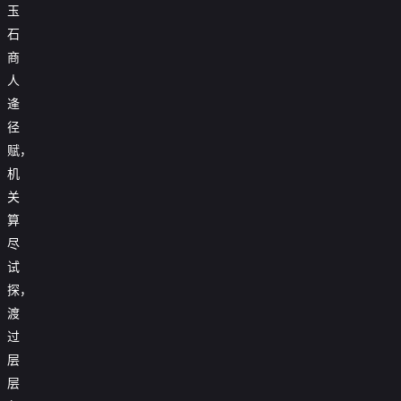
玉
石
商
人
逄
径
赋，
机
关
算
尽
试
探，
渡
过
层
层