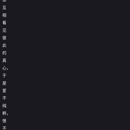
互
相
看
见
彼
此
的
真
心，
于
是
爱
不
纯
粹，
恨
不