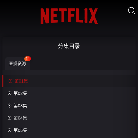

克
分集目录
制
24
豆瓣资源
升
温-


第01集
第
收

第02集
藏
01

第03集
集

第04集
第8
集

第05集