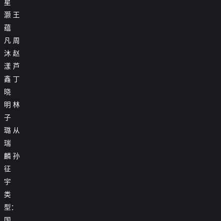
星

第17集
灏
王

第18集
蕴
凡
周

第19集
沐
赵

第20集
漾
芦
鑫
丁

第21集
晓

第22集
明
林
子

第23集
璐
从

第24集
瑞
麟
孙
征
宇
类
型：
国