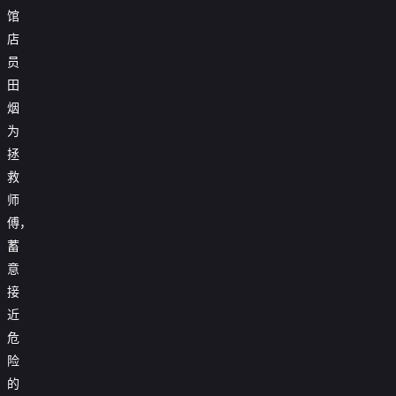
馆
店
员
田
烟
为
拯
救
师
傅，
蓄
意
接
近
危
险
的