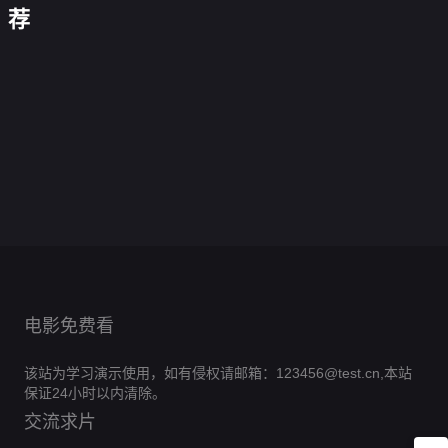
不
陵
的
今
女
荐
我
黑
想
闪
往
西
天
不
的
忘
金
当
她
闪
事
汴
游
也
太
命
川
2026
来！
杀
说
的
京
2
在
冷
硬
花
0.0
金
手
繁
红
上
0.0
拯
静
旺
未
分
来
百
我
花
星
0.0分
元
分
救
0.0
透
央
号！
花
第
的
已
0.0
颜
局
第
世
第
分
了
40
0.0
來！
杀
情
落
分
20260531
不
12
0.0
心
界
侯
集
第
分
金
0.0
敌
幕
期时代少
由
集
第
分
不
18
0.0
门
完
來
第
分
竟
年团专访
6
0.0
心
由
集
第
分
结
23
0.0
號！
是
集
第
分
6
0.0
己
集
第
分
12
0.0
我
完
集
第
分
4
0.0
完
集
第
分
结
27
0.0
集
第
分
结
22
0.0
集
第
分
24
集
第
分
6
完
集
第
1
完
集
第
结
24
完
集
结
6
完
集
结
集
结
电影免费看
该站为学习演示使用，如有侵权请邮箱：123456@test.cn,本站
保证24小时以内清除。
交流求片