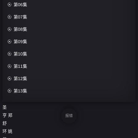
评

第06集
分：

第07集
0.0
分

第08集
导

第09集
演：
良

第10集
多

第11集
主
演：

第12集
钟

第13集
雅
婷
陈

第14集
圣
亨
郑

第15集
报错
舒

第16集
环
姚