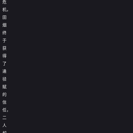
危
机，
田
烟
终
于
获
得
了
逄
径
赋
的
信
任，
二
人
却