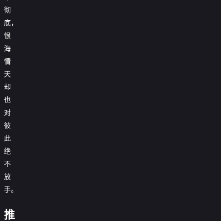
彻
底，
恨
海
情
天
却
也
对
彼
此
绝
不
放
手。
这
这
青
是
个
推
瑶
金
我
宫