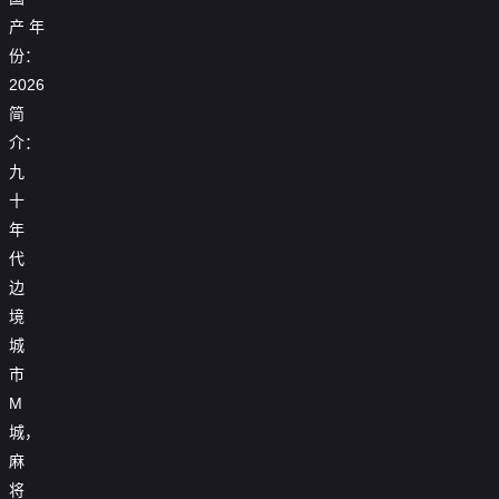
产
年
份：
2026
简
介：
九
十
年
代
边
境
城
市
M
城，
麻
将