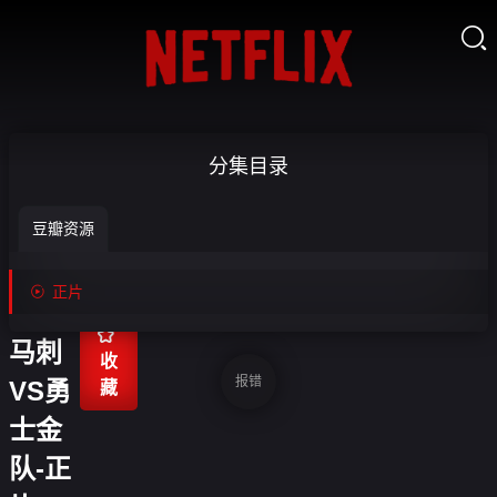

【回
分集目录
放】
豆瓣资源
NBA
夏季

正片
联赛

马刺
收
报错
VS勇
藏
士金
队-正