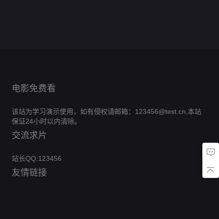
日
阿
20260506
顿
0.0分
泰
20260706
本
0.0分
森
20260616
国
0.0分
20260315
纳
0.0分
20260621
0.0分
20260327
0.0分
20260523
0.0分
20260405
20260402
电影免费看
该站为学习演示使用，如有侵权请邮箱：123456@test.cn,本站
保证24小时以内清除。
交流求片
站长QQ:123456
友情链接