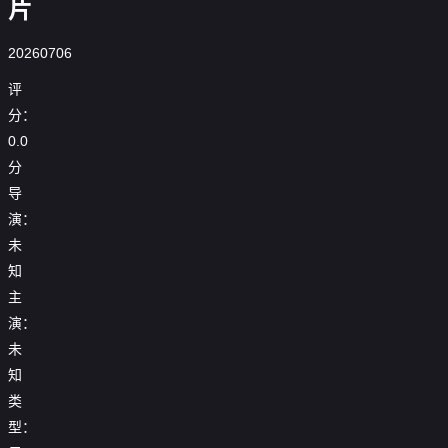
片
20260706
评
分：
0.0
分
导
演：
未
知
主
演：
未
知
类
型：