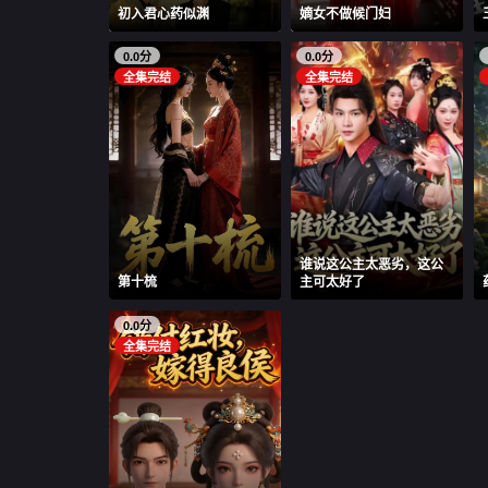
初入君心药似渊
嫡女不做候门妇
0.0分
0.0分
全集完结
全集完结
谁说这公主太恶劣，这公
第十梳
主可太好了
0.0分
全集完结