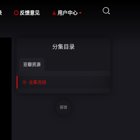



录
反馈意见
用户中心
分集目录
豆瓣资源

全集完结
报错