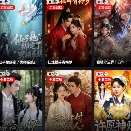
0.0分
0.0分
0.0分
全集完结
全集完结
全集完结
仙子她绑定了男频系统2
红烛摇碎青梅梦
我镇守三界十万年
0.0分
0.0分
0.0分
全集完结
全集完结
全集完结