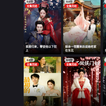
0.0分
0.0分
全集完结
全集完结
首座归来，孽徒他以下犯
娘亲一觉醒来后说她老家
上
在东北
0.0分
0.0分
全集完结
全集完结