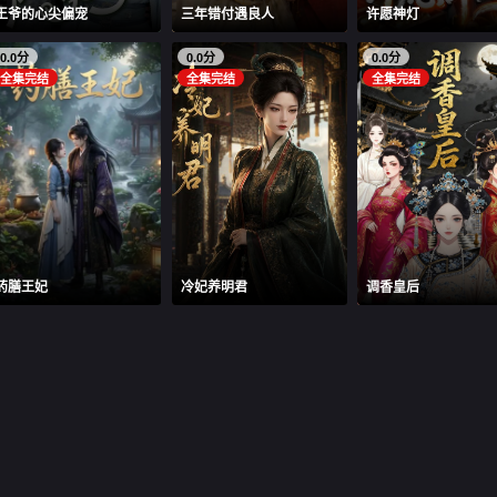
王爷的心尖偏宠
三年错付遇良人
许愿神灯
0.0分
0.0分
0.0分
全集完结
全集完结
全集完结
药膳王妃
冷妃养明君
调香皇后