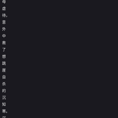
母
虐
待，
意
外
中
救
了
想
跳
崖
自
杀
的
沉
知
寒。
沉