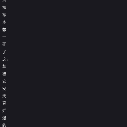
知
寒
本
想
一
死
了
之，
却
被
安
安
天
真
烂
漫
的