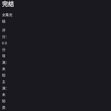
完结
全集完
结
评
分：
0.0
分
导
演：
未
知
主
演：
未
知
类