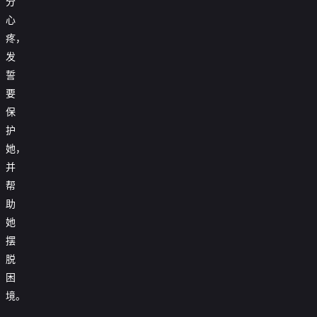
分
心
疼，
发
誓
要
保
护
她，
并
帮
助
她
摆
拜
脱
啃
金
困
猪
替
女
蹄
嫁
退
境。
系
被
戏
婚，
他
统
开
精：
我
假
母