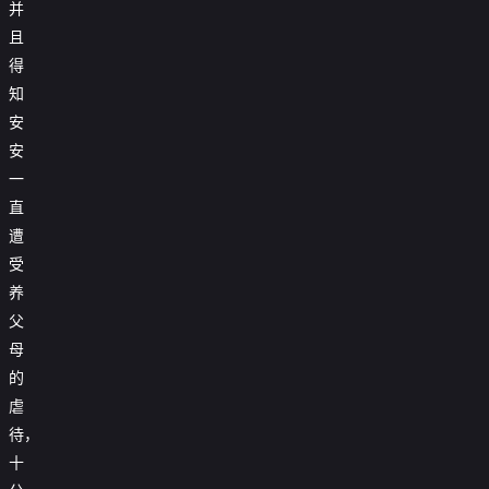
并
且
得
知
安
安
一
直
遭
受
养
父
母
的
虐
待，
十