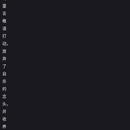
童
言
稚
语
打
动，
放
弃
了
自
杀
的
念
头，
并
收
养