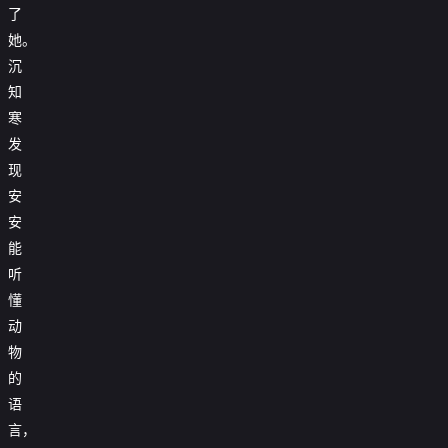
了
她。
沉
知
寒
发
现
安
安
能
听
懂
动
物
的
语
言，