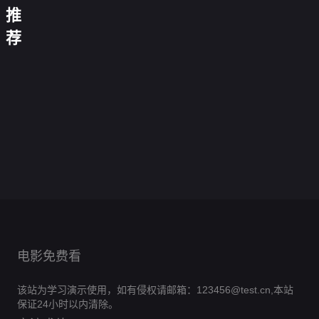
这
比
说
除，
傻
闪
失
女
推
个
明
前
我
我
总
婚
忆
我
联
男
珠
沈
男
必
亮
裁
美
后，
在
手，
荐
主
的
上
先
友
破
不
身
竟
女
死
古
重
不
疯
交
生
更
产
与
份
能
总
对
代
拳
想
娘
传
是
炙
我
青
这
读
裁
头
开
出
谈
0.0
送
个
热
却
山
一
我
0.0
把
豆
击
恋
分
门，
狠
0.0
成
辞
次
的
分
我
腐
0.0
假
爱
抱
角
全
分
为
0.0
恕
心
宠
工
全
分
戏
0.0
得
色
集
炒
首
全
分
不
0.0
成
厂
集
真
全
分
美
完
0.0
粉
富
集
奉
全
分
小
完
0.0
意
集
男
全
结
分
的
完
0.0
陪
集
祖
全
结
分
完
0.0
归
集
风
全
结
分
完
0.0
宗
集
全
结
分
完
0.0
波
集
全
结
分
完
0.0
集
全
结
分
完
0.0
集
全
结
分
完
0.0
集
全
结
分
完
集
全
结
分
完
集
全
结
完
集
全
结
完
集
结
完
集
结
完
结
完
结
结
电影免费看
该站为学习演示使用，如有侵权请邮箱：123456@test.cn,本站
保证24小时以内清除。