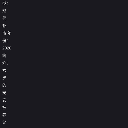
型：
现
代
都
市
年
份：
2026
简
介：
六
岁
的
安
安
被
养
父