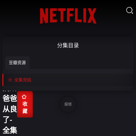

捡到
分集目录
小乖
豆瓣资源
宝
后，

全集完结
病娇

爸爸
收
报错
从良
藏
了-
全集