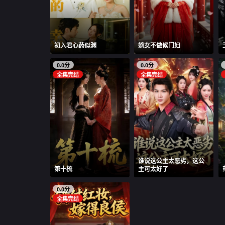
初入君心药似渊
嫡女不做候门妇
0.0分
0.0分
全集完结
全集完结
谁说这公主太恶劣，这公
第十梳
主可太好了
0.0分
全集完结