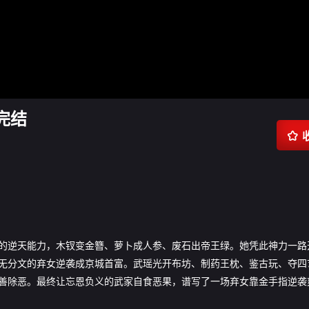
完结

的逆天能力，木钗变金簪、萝卜成人参、废石出帝王绿。她凭此神力一路
无分文的弃女逆袭成京城首富。武瑶光开布坊、制药王枕、鉴古玩、夺四
善除恶。最终让忘恩负义的武家自食恶果，谱写了一场弃女靠金手指逆袭