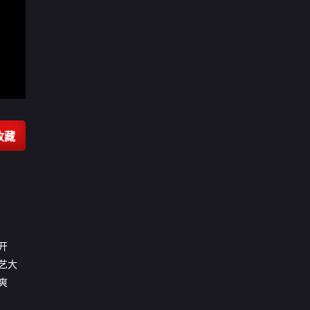
收藏
开
艺大
爽