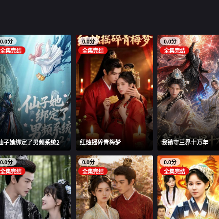
0.0分
0.0分
0.0分
全集完结
全集完结
全集完结
仙子她绑定了男频系统2
红烛摇碎青梅梦
我镇守三界十万年
0.0分
0.0分
0.0分
全集完结
全集完结
全集完结