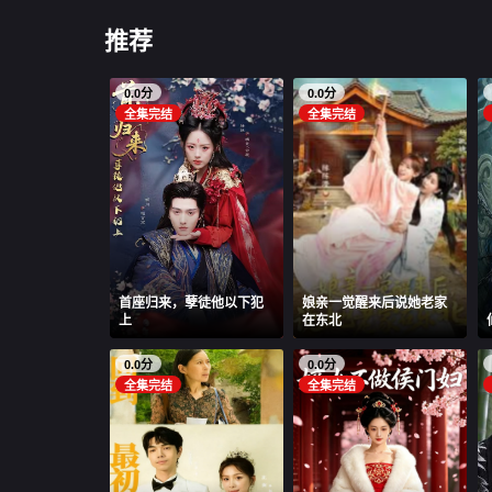
推荐
0.0分
0.0分
全集完结
全集完结
首座归来，孽徒他以下犯
娘亲一觉醒来后说她老家
上
在东北
0.0分
0.0分
全集完结
全集完结