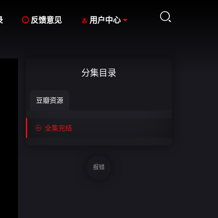



录
反馈意见
用户中心
分集目录
豆瓣资源

全集完结
报错