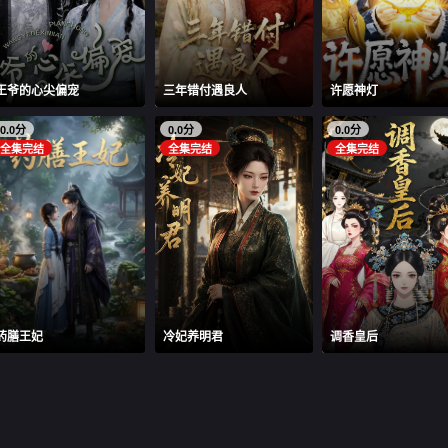
王爷的心尖偏宠
三年错付遇良人
许愿神灯
0.0分
0.0分
0.0分
全集完结
全集完结
全集完结
药膳王妃
冷妃养明君
调香皇后