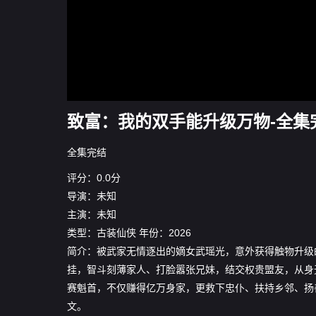
致富：我的双手能升级万物-全集
全集完结
评分：0.0分
导演：未知
主演：未知
类型：
古装仙侠
年份：
2026
简介：被武家无情逐出的嫡女武瑶光，意外获得触物升级
挂，智斗刻薄家人、打脸嚣张兄妹，结交权贵盟友，从身
赛魁首，不仅赚得亿万身家，更救下忠仆、扶持乡邻、扬
文。