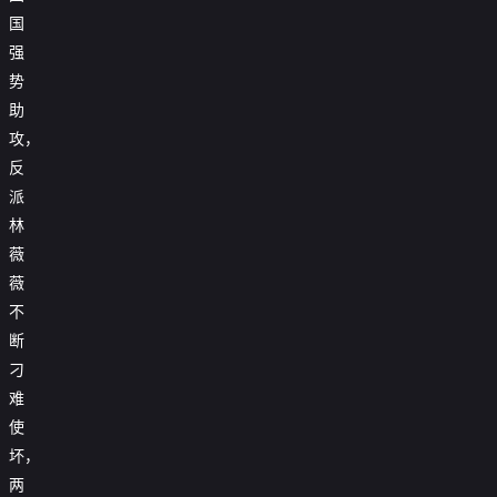
国
强
势
助
攻，
反
派
林
薇
薇
不
断
刁
难
使
坏，
两