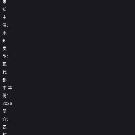
未
知
主
演：
未
知
类
型：
现
代
都
市
年
份：
2026
简
介：
农
村