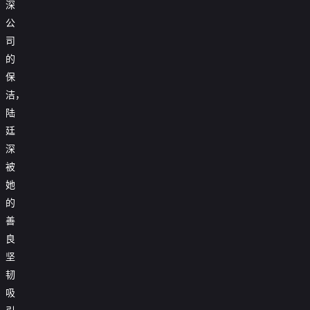
深
公
司
的
保
洁，
陆
廷
深
被
她
的
善
良
坚
韧
吸