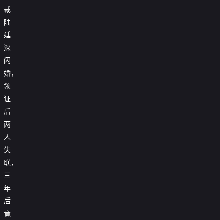
裁
陆
廷
深
闪
婚，
领
证
后
两
人
失
联，
三
年
后
竟