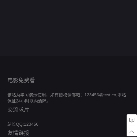
0.0
送
豆
心
却
山
一
谈
0.0
把
个
热
出
分
门，
腐
0.0
成
辞
次
恋
分
我
狠
0.0
假
击
抱
工
全
分
为
0.0
恕
爱
宠
角
全
分
戏
0.0
得
厂
集
炒
首
全
分
不
0.0
成
色
集
真
全
分
美
完
0.0
粉
富
集
奉
全
分
小
完
0.0
意
集
男
全
结
分
的
完
0.0
陪
集
祖
全
结
分
完
0.0
归
集
风
全
结
分
完
0.0
宗
集
全
结
分
完
0.0
波
集
全
结
分
完
0.0
集
全
结
分
完
0.0
集
全
结
分
完
0.0
集
全
结
分
完
集
全
结
分
完
集
全
结
完
集
全
结
完
集
结
完
集
结
完
结
完
结
结
电影免费看
该站为学习演示使用，如有侵权请邮箱：123456@test.cn,本站
保证24小时以内清除。
交流求片
站长QQ:123456
友情链接