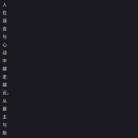
人
在
误
会
与
心
动
中
越
走
越
近，
从
雇
主
与
助