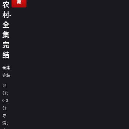
藏
农
村-
全
集
完
结
全集
完结
评
分：
0.0
分
导
演：