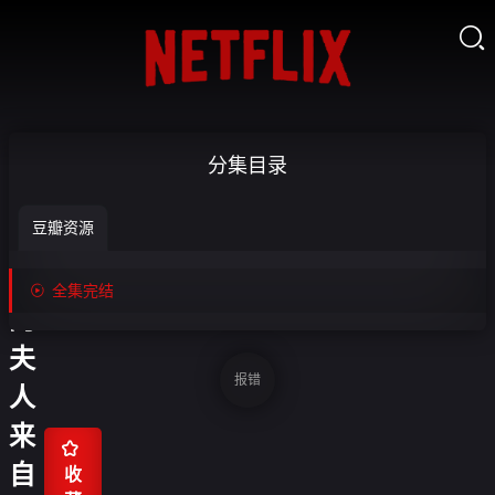

陆
分集目录
先
豆瓣资源
生
你

全集完结
的
夫
报错
人
来

自
收