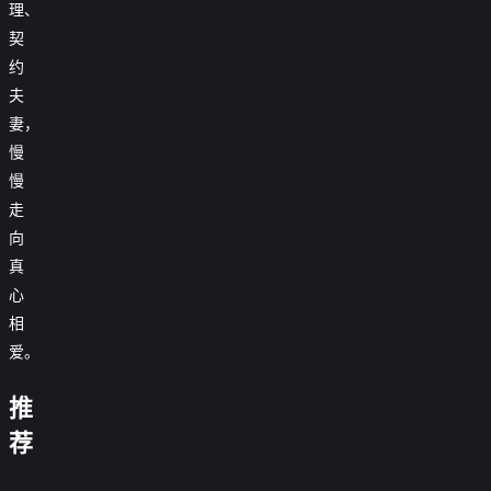
理、
契
约
夫
妻，
慢
慢
走
向
真
替
拜
心
嫁
啃
金
戏
相
猪
女
精：
蹄
退
爱。
傻
系
被
婚，
总
统
开
我
假
他
裁
说
除，
这
闪
失
比
推
母
明
我
竟
我
我
个
婚
忆
前
女
珠
在
能
必
亮
男
美
后，
沈
男
荐
联
的
上
古
读
破
不
身
主
女
死
先
友
手，
疯
交
代
我
产
与
份
不
总
对
生
更
重
娘
传
开
的
我
青
这
想
裁
头
是
炙
拳