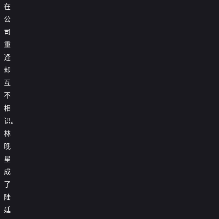
在
公
司
重
逢
却
互
不
相
识。
林
晚
星
成
了
陆
廷