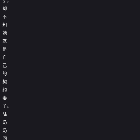
引，
却
不
知
她
就
是
自
己
的
契
约
妻
子。
陆
奶
奶
回