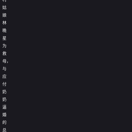
姑
娘
林
晚
星
为
救
母，
与
应
付
奶
奶
逼
婚
的
总