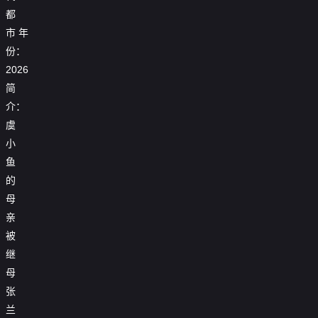
都
市
年
份：
2026
简
介：
虞
小
鱼
的
母
亲
被
继
母
张
兰