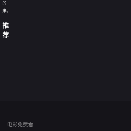
的
猪
替
女
蹄
嫁
退
账。
系
被
戏
婚，
他
统
开
精：
我
假
这
比
说
母
除，
傻
闪
失
推
个
明
我
前
我
女
我
总
婚
忆
男
珠
在
男
必
联
亮
裁
美
后，
沈
不
荐
主
的
上
古
友
破
手，
身
竟
女
死
先
与
不
疯
交
代
更
产
重
份
能
总
对
生
青
想
娘
传
开
炙
我
拳
这
读
裁
头
是
山
谈
0.0
送
豆
热
却
出
一
我
0.0
把
个
辞
恋
分
门，
腐
0.0
成
击
次
的
分
我
狠
0.0
假
爱
抱
工
全
分
为
0.0
恕
心
宠
角
全
分
戏
0.0
得
厂
集
炒
首
全
分
不
0.0
成
色
集
真
全
分
美
完
0.0
粉
富
集
奉
全
分
小
完
0.0
意
集
男
全
结
分
的
完
0.0
陪
集
祖
全
结
分
完
0.0
归
集
风
全
结
分
完
0.0
宗
集
全
结
分
完
0.0
波
集
全
结
分
完
0.0
集
全
结
分
完
0.0
集
全
结
分
完
0.0
集
全
结
分
完
集
全
结
分
完
集
全
结
完
集
全
结
完
集
结
完
集
结
完
结
完
结
结
电影免费看