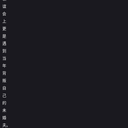
谊
会
上
更
是
遇
到
当
年
背
叛
自
己
的
未
婚
夫。