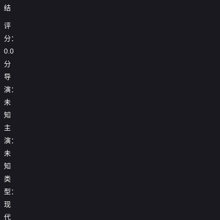
结
评
分：
0.0
分
导
演：
未
知
主
演：
未
知
类
型：
现
代