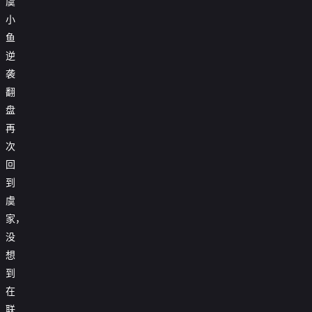
虞
小
鱼
逆
袭
翻
盘
再
次
回
到
虞
家，
没
想
到
在
联