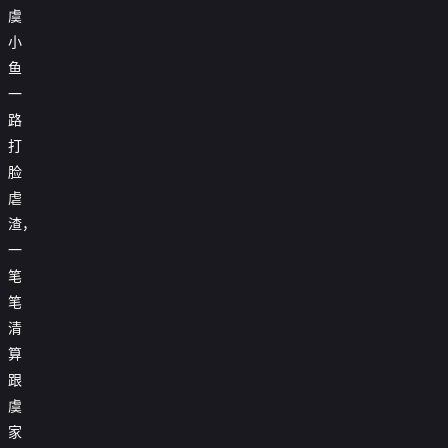
虞
小
鱼
一
路
打
脸
虐
渣，
一
笔
笔
清
算
跟
虞
拜
家
啃
金