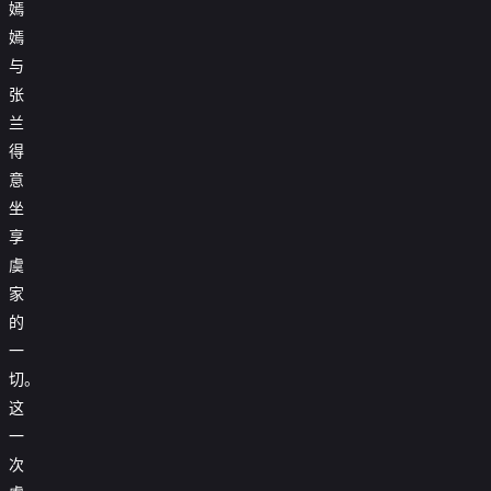
嫣
嫣
与
张
兰
得
意
坐
享
虞
家
的
一
切。
这
一
次