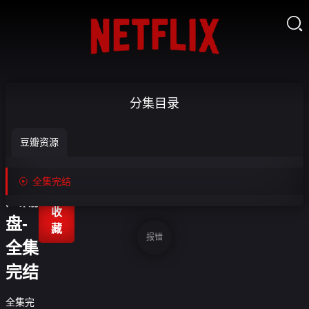

别惹
分集目录
真千
豆瓣资源
金，
她逆

全集完结

风翻
收
盘-
藏
报错
全集
完结
全集完