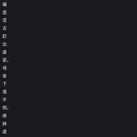
编
造
谎
言
赶
出
虞
家，
母
亲
下
落
不
明，
继
妹
虞