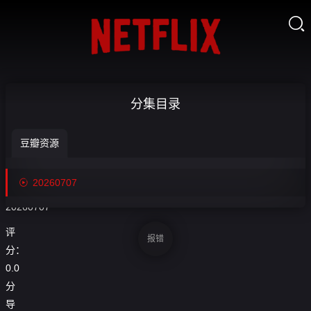

【回放】
分集目录
NBA夏季联

豆瓣资源
赛 灰熊VS爵
收
藏
士-20260707

20260707
20260707
评
报错
分：
0.0
分
导