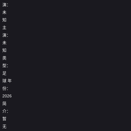
演：
未
知
主
演：
未
知
类
型：
足
球
年
25_26
份：
25_26
25_26
赛
【回
赛
2026
赛
季
放】
季
25_26
季
女
25_26
简
欧
赛
【回
欧
足
赛
联
季
放】
2026
冠
亚
介：
季
杯
西
世
女
1_4
冠
欧
【回
1_8
甲
暂
界
足
决
1_4
冠
放】
【回
决
第
杯
25_26
亚
赛
决
半
世
无
放】
赛
29
【回
小
赛
洲
首
赛：
决
界
世