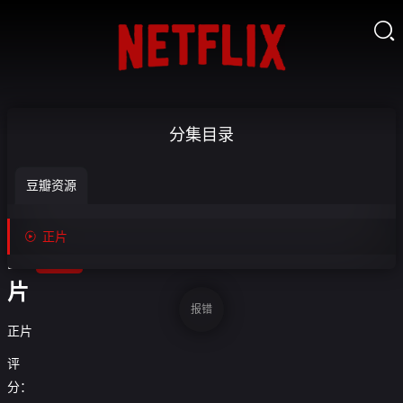

极
分集目录
秘
豆瓣资源
搜

查-
收

正片
藏
正
片
报错
正片
评
分：