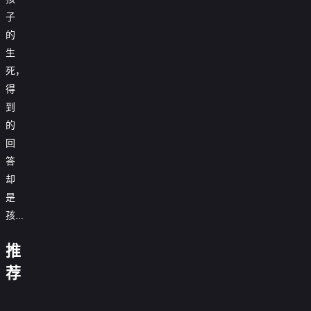
子
的
生
死，
得
到
的
回
答
却
是
孩...
马
妮
拉
基
加
推
·
街
雌
告
格
夕
雄
荐
诉
拉
阳
莫
分
蜜
星
瑟：
红
辨
手
普
蜂
光
小
好
2011
天
之
通
0.0
继
姐
女
88
0.0