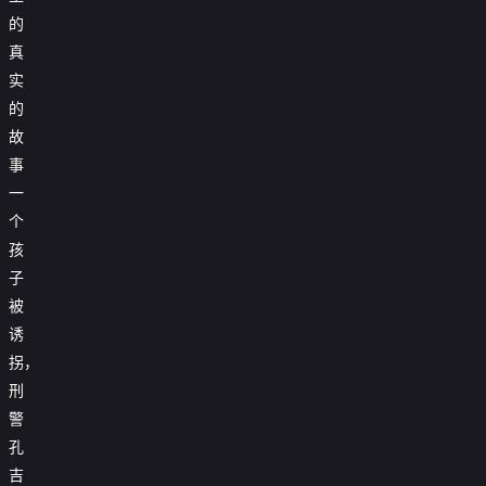
的
真
实
的
故
事
一
个
孩
子
被
诱
拐，
刑
警
孔
吉