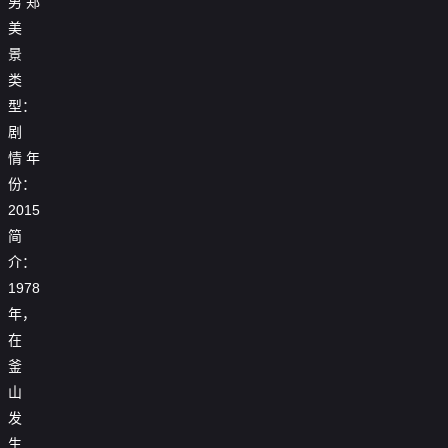
男
郑
美
景
类
型：
剧
情
年
份：
2015
简
介：
1978
年，
在
釜
山
发
生