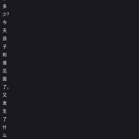
多

第20250824期
少？

第20250831期
今
天

第20250907期
孩

第20250914期
子
和

第20250921期
谁

第20250928期
见
面

第20251005期
了，

第20251012期
又
发

第20251019期
生

第20251026期
了
什

第20251102期
么