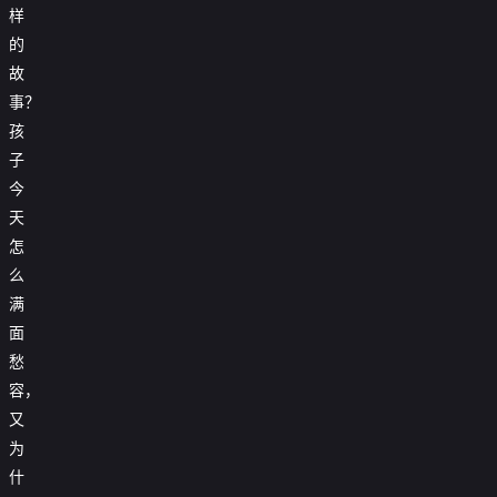
样

第20251109期
的

第20251116期
故
事？

第20251123期
孩

第20251130期
子
今

第20251207期
天

第20251214期
怎
么

第20251221期
满

第20251228期
面
愁

第20260125期
容，
又
为
什