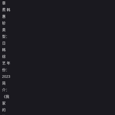

第241108期
章
焄
韩

第241117期
惠

第241208期
轸
类

第2410133期
型：

第20250106期
日
韩

第20250113期
综
艺
年

第20250120期
份：

第20250127期
2023
简

第20250203期
介：

第20250210期
《我
家

第20250217期
的

第20250224期