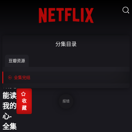

替嫁
分集目录
戏
豆瓣资源
精：
傻总

全集完结
裁竟

能读
收
报错
我的
藏
心-
全集