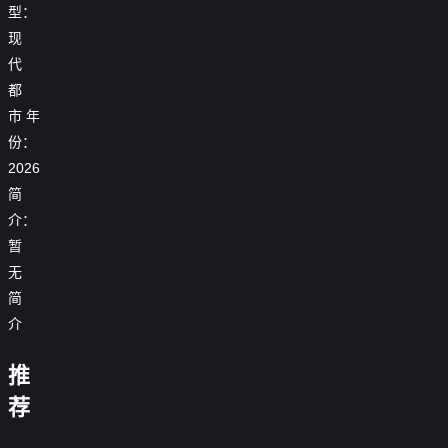
型：
现
代
都
市
年
份：
2026
简
介：
暂
拜
无
啃
金
替
简
猪
女
嫁
蹄
退
戏
介
系
被
婚，
精：
他
统
开
我
假
傻
比
说
母
除，
这
闪
失
推
总
明
我
前
我
女
我
个
婚
忆
裁
珠
在
男
必
联
亮
男
美
后，
沈
不
荐
竟
的
上
古
友
破
手，
身
主
女
死
先
与
能
疯
交
代
更
产
重
份
不
总
对
生
青
读
娘
传
开
炙
我
拳
这
想
裁
头
是
山