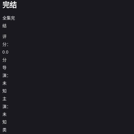
完结
全集完
结
评
分：
0.0
分
导
演：
未
知
主
演：
未
知
类