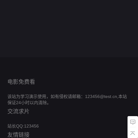
我
0.0
送
豆
热
却
出
一
谈
0.0
把
个
辞
的
分
门，
腐
0.0
成
击
次
恋
分
我
狠
0.0
假
心
抱
工
全
分
为
0.0
恕
爱
宠
角
全
分
戏
0.0
得
厂
集
炒
首
全
分
不
0.0
成
色
集
真
全
分
美
完
0.0
粉
富
集
奉
全
分
小
完
0.0
意
集
男
全
结
分
的
完
0.0
陪
集
祖
全
结
分
完
0.0
归
集
风
全
结
分
完
0.0
宗
集
全
结
分
完
0.0
波
集
全
结
分
完
0.0
集
全
结
分
完
0.0
集
全
结
分
完
0.0
集
全
结
分
完
集
全
结
分
完
集
全
结
完
集
全
结
完
集
结
完
集
结
完
结
完
结
结
电影免费看
该站为学习演示使用，如有侵权请邮箱：123456@test.cn,本站
保证24小时以内清除。
交流求片
站长QQ:123456
友情链接