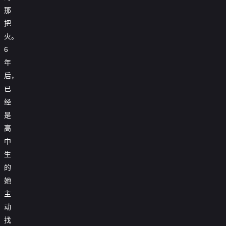
那
把
火。
6
年
后，
已
经
是
高
中
生
的
她
主
动
找