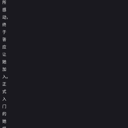
所
感
动，
终
于
答
应
让
她
加
入。
正
式
入
门
的
她