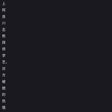
上
阿
良
川
志
熊
拜
师
学
艺，
对
方
被
她
的
热
情