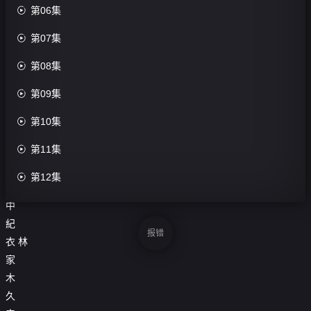
评

第06集
分：

第07集
0.0
分

第08集
导

第09集
演：
渡

第10集
边

第11集
步
播
摩

第12集
優
田
中
紀
报错
衣
林
家
木
久