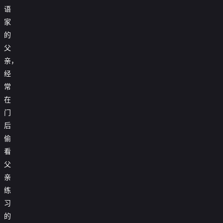
语
家
的
父
亲，
经
常
在
门
后
偷
看
父
亲
练
习
的