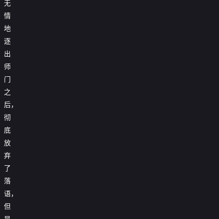
无
情
地
逐
出
师
门
之
后，
彻
底
放
弃
了
落
语，
但
是