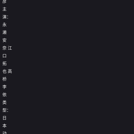
彦
主
演：
永
濑
安
奈
江
口
拓
也
高
桥
李
依
类
型：
日
本
动