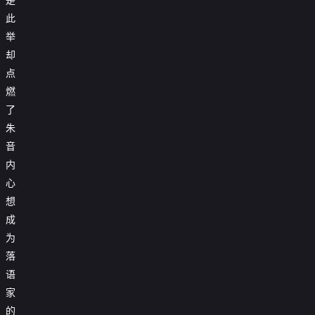
此
举
却
点
燃
了
朱
音
内
心
想
成
为
落
语
家
的