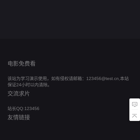
女
季
叶
集
第
分
的
16
0.0
年
女
巨
集
第
分
的
2
0.0
2026
完
使
集
第
分
修
1
0.0
星
完
课
集
第
分
结
4
0.0
者
改
集
第
分
结
8
0.0
堂
集
第
分
3
0.0
版
集
第
分
1
0.0
集
第
分
1
0.0
集
第
分
8
0.0
集
第
分
2
集
第
分
12
集
第
1
集
第
1
集
12
完
集
集
结
完
结
电影免费看
该站为学习演示使用，如有侵权请邮箱：123456@test.cn,本站
保证24小时以内清除。
交流求片
站长QQ:123456
友情链接