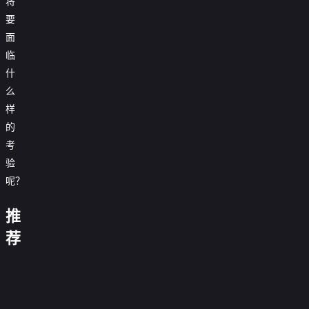
将
要
说
面
了
不
临
打
算
什
爱
么
时
我
间
的
样
旅
公
行
的
爵
少
继
东
考
女：
承
岛
真
人，
验
丹
理、
不
三
和
呢？
知
英
郎
花
为
国
想
与
何
打
恋
成
推
8
对
工
物
为
咒
名
我
仔
语
假
荐
术
科
拜
宠
的
艾
小
面
幼
勇
回
学
托
爱
拷
玛
神
骑
女
者
魔
战
家
了
有
勇
问
八
士
黑
战
处
法
第
0.0
偶
加
者
日
不
0.0
猫
记
刑
少
三
分
像
0.0
王
蘑
常
可
分
和
第
0.0
女
季
黄
公
第
分
FINAL
菇
0.0
世
怕
魔
二
第
分
奈
12
0.0
泉
主
05
魔
第
分
界
12
0.0