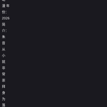
漫
年
份：
2026
简
介：
朱
音
从
小
就
非
常
崇
拜
身
为
落