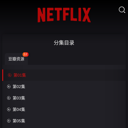

朱
分集目录
音
12
豆瓣资源
落
语-


第01集
第
收

第02集
藏
01

第03集
集

第04集
第1
集

第05集