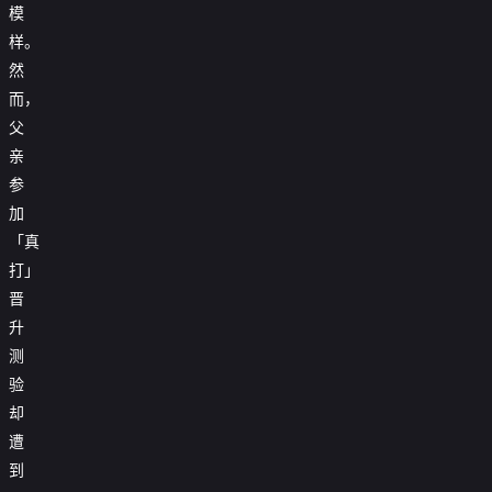
模
样。
然
而，
父
亲
参
加
「真
打」
晋
升
测
验
却
遭
到