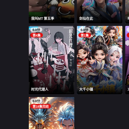
我叫MT 第五季
剑仙在此
0.0分
0.0分
第4集
第1集
时光代理人
大千小镇
0.0分
第18集完结