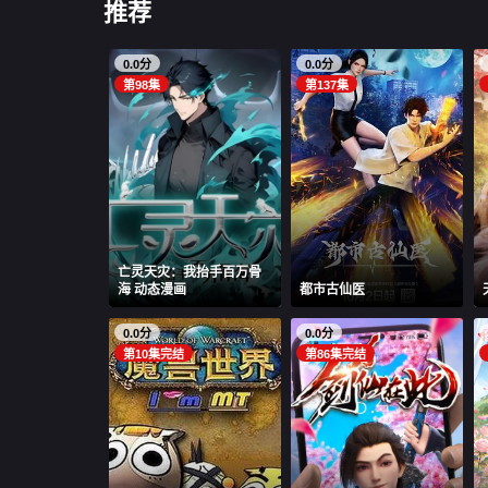
推荐
0.0分
0.0分
第98集
第137集
亡灵天灾：我抬手百万骨
海 动态漫画
都市古仙医
0.0分
0.0分
第10集完结
第86集完结