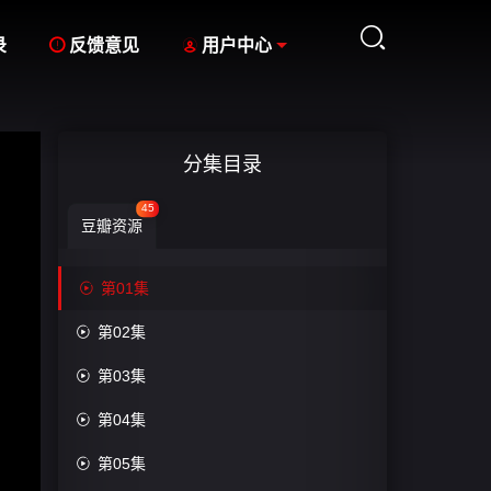



录
反馈意见
用户中心
分集目录
45
豆瓣资源

第01集

第02集

第03集

第04集

第05集