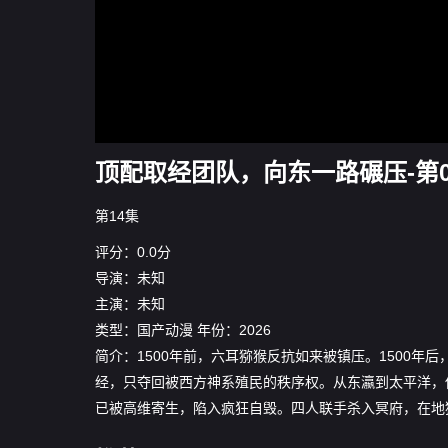
顶配取经团队，向东一路碾压-第0
第14集
评分：0.0分
导演：未知
主演：未知
类型：
国产动漫
年份：
2026
简介：1500年前，六耳猕猴反抗如来被镇压。1500
经，只夺回被西方神系殖民的秩序权。从东瀛到太平洋，
已被高维寄生，陷入疯狂自毁。四人联手杀入冥府，在地