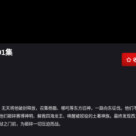
1集

年后，无天将他破封释放，召集杨戬、哪吒等东方旧神，一路向东征伐。他们
他们砸碎赛博神明、解救四海龙王、唤醒被奴役的土著神族。最终发现西
狱之门前，为砸碎一切压迫而战。