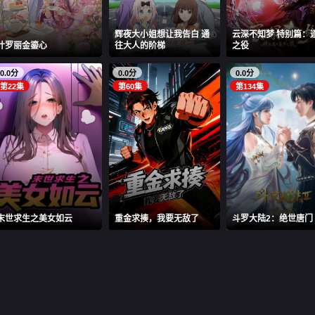
辉夜大小姐想让我告白 通
云深不知梦 特别篇：
叶罗丽金鎏心
往大人的阶梯
之役
0.0分
0.0分
0.0分
第22集
第60集
第134集
末世求生之美女如云
重金求揍，我要无敌了
斗罗大陆2：绝世唐门