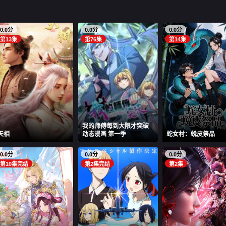
0.0分
0.0分
0.0分
第13集
第76集
第14集
我的师傅每到大限才突破
天相
动态漫画 第一季
蛇女村：蜕皮祭品
0.0分
0.0分
0.0分
第10集完结
第2集完结
第2集