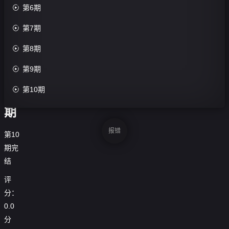
收
三

第6期
藏
十

第7期
六

第8期
季-

第9期
第

第10期
1
期
报错
第10
期完
结
评
分：
0.0
分