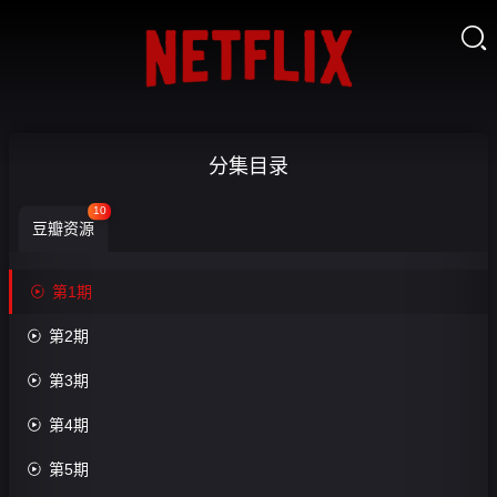

盖
分集目录
伊
10
豆瓣资源
的
杂

第1期
货

第2期
店

第3期
游

第4期
戏

第5期
第
