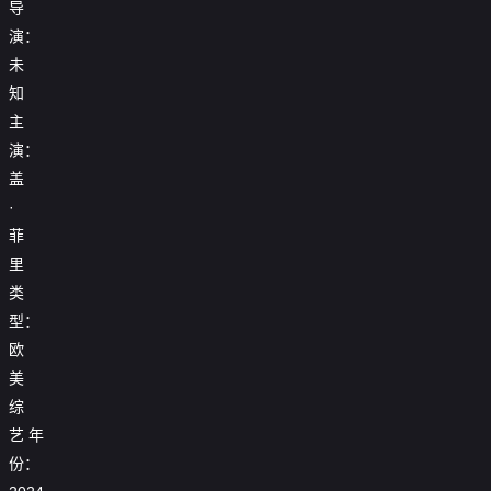
导
演：
未
知
主
演：
盖
·
菲
里
类
型：
欧
美
综
艺
年
份：