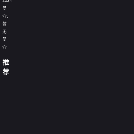
2024
简
介：
盖
暂
伊
的
无
杂
简
货
追
极
糟
店
踪
速
介
《运
糕
游
巨
前
动
厨
戏
型
进
画
子
第
鱼
推
第
刊》
大
三
前
三
地
泳
改
十
欲
传
真
荐
十
狱
装
造
六
罢
第
家
爱
与
八
厨
伸
欲
第
季
不
五
赤
有
龄
斯
海
季
神：
展
罢
十
欲
能
季
裸
恶
距
托
洋
0.0
异
台
不
八
罢
第
0.0
与
猫
离
克
共
分
国
走
0.0
能
季
不
一
分
恐
第
0.0
斯
舞
寻
进
第
分
第
0.0
能
季
惧
七
第
分
双
10
0.0
味
去
小
五
第
分
第
12
0.0
第
季
胞
期
正
分
第
12
0.0
人
季
六
集
第
分
十
0.0
胎
完
片
二
期
第
分
物
5
0.0
季
完
七
第
分
结
10
0.0
季
完
说
期
第
分
结
4
0.0
季
期
第
分
结
8
0.0
大
期
第
分
1
0.0
完
期
第
分
2
0.0
完
集
第
分
结
10
0.0
完
集
第
分
结
8
集
第
分
结
10