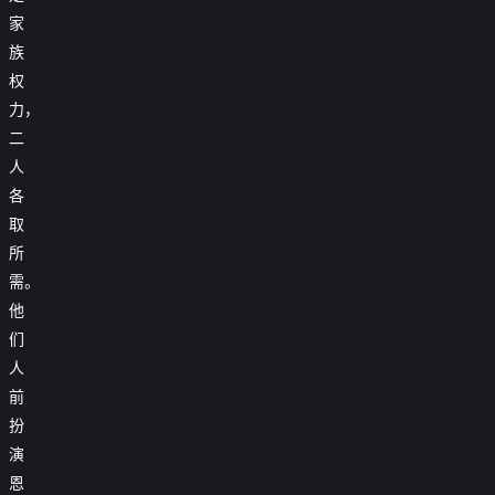
家
族
权
力，
二
人
各
取
所
需。
他
们
人
前
扮
演
恩