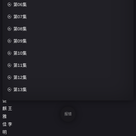
集

第06集
评

第07集
分：

第08集
0.0
分

第09集
导
演：

第10集
刘

第11集
坦
主

第12集
演：

第13集
何
健

第14集
麒
王
报错
雅
佳
李
明