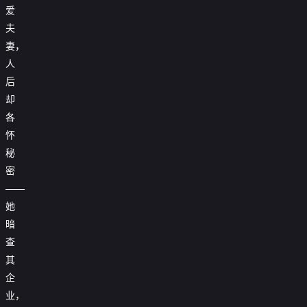
爱
夫
妻，
人
后
却
各
怀
秘
密
——
她
暗
查
其
企
业，