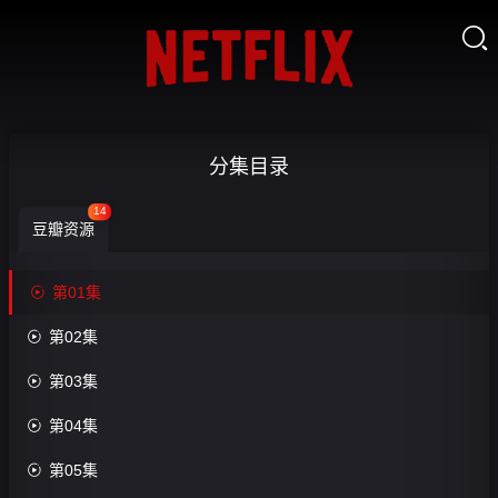

婚
分集目录
后
14
豆瓣资源
再
心

第01集

动-

第02集
收
第
藏

第03集
01
集

第04集

第05集
第6