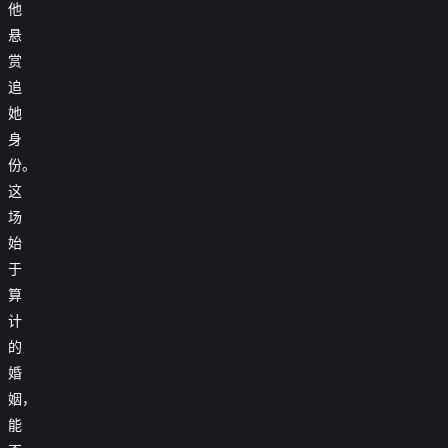
他
悬
赏
追
她
身
份。
这
场
始
于
算
计
的
婚
姻，
能