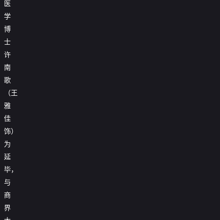
医
学
博
士
许
南
歌
（王
雅
佳
饰）
为
延
毕，
与
商
界