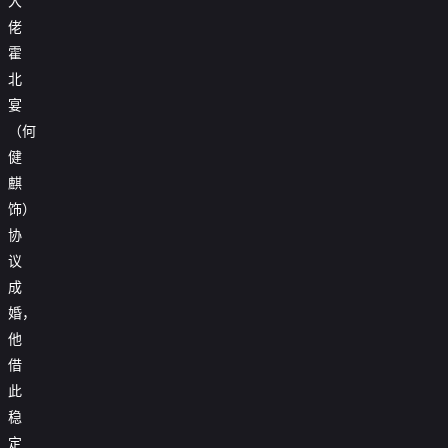
大
佬
霍
北
宴
（何
健
麒
饰）
协
议
成
婚，
他
借
此
稳
定