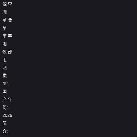
源
李
珈
童
曹
星
宇
李
湘
仪
邵
思
涵
类
型：
国
产
年
份：
2026
简
介：