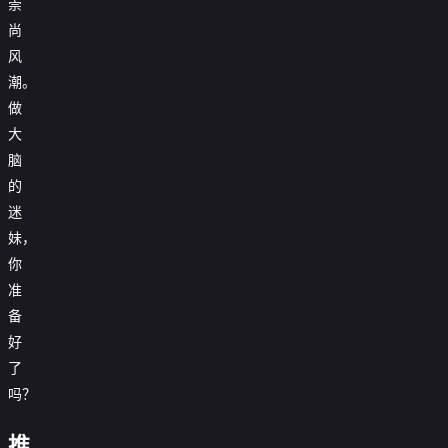
崇
尚
风
潮。
做
大
脑
的
迷
妹，
你
准
备
好
了
吗？
日
落
喜
音
时
推
欢
乐
三
分