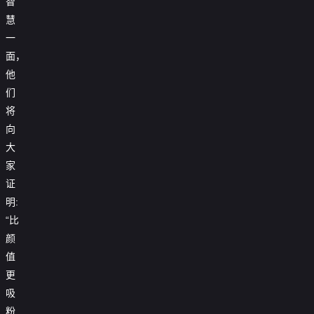
智
慧
一
面，
他
们
将
向
大
家
证
明:
“比
颜
值
更
吸
粉