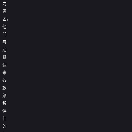
力
男
团。
他
们
每
期
将
迎
来
各
款
颜
智
俱
佳
的