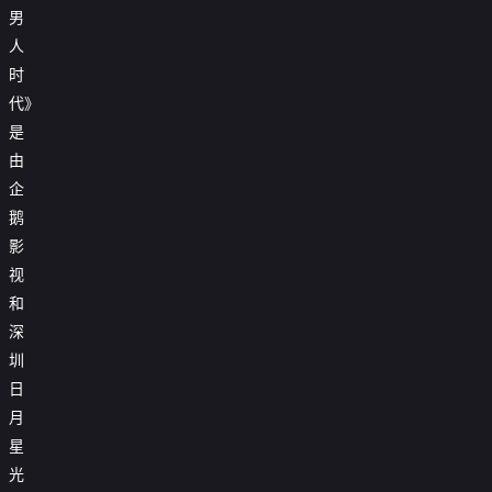
男
人
时
代》
是
由
企
鹅
影
视
和
深
圳
日
月
星
光