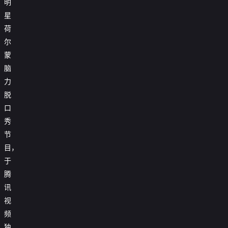
明
星
荷
尔
蒙
脑
力
脱
口
秀
节
目，
于
腾
讯
视
频
独