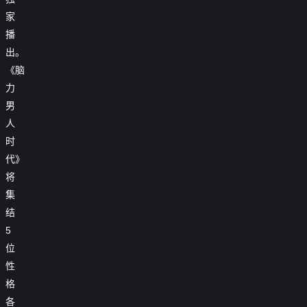
家
播
出。
《脑
力
男
人
时
代》
将
集
结
5
位
性
格
各