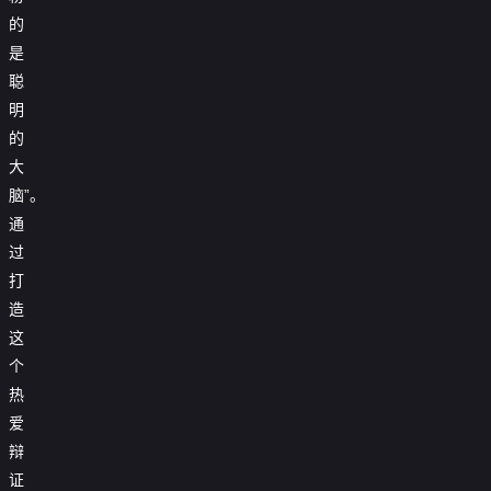
的
是
聪
明
的
大
脑”。
通
过
打
造
这
个
热
爱
辩
证