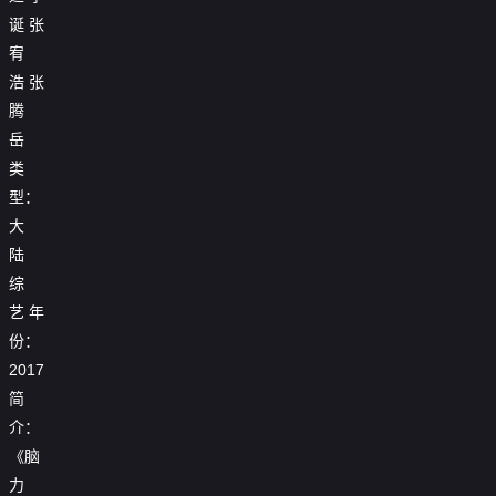
诞
张
宥
浩
张
腾
岳
类
型：
大
陆
综
艺
年
份：
2017
简
介：
《脑
力