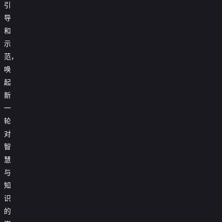
引
导
和
示
范，
唤
起
新
一
轮
对
智
慧
与
知
识
的