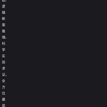
逻
辑
断
案
推
理、
科
学
实
验
求
证，
全
方
位
展
现