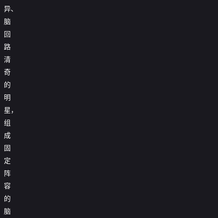
异、
脑
回
路
清
奇
的
明
星，
组
成
固
定
阵
容
的
脑