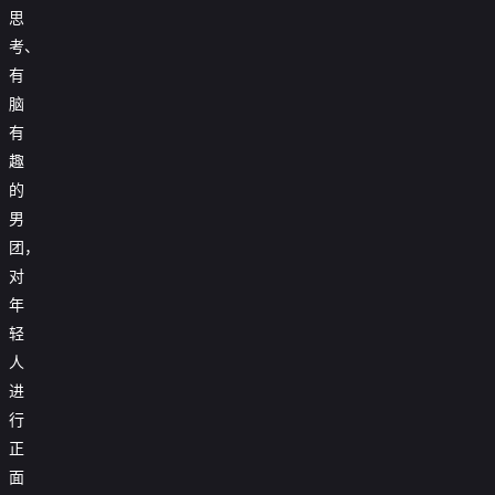
思
考、
有
脑
有
趣
的
男
团，
对
年
轻
人
进
行
正
面