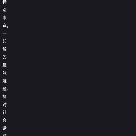
特
别
来
宾，
一
起
解
答
趣
味
难
题、
探
讨
社
会
话
题、