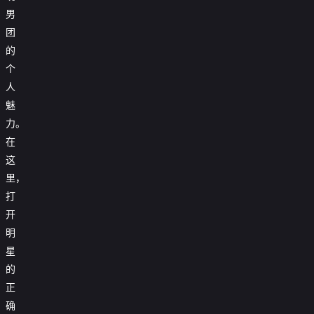
男
团
的
个
人
魅
力。
在
这
里，
打
开
明
星
的
正
确