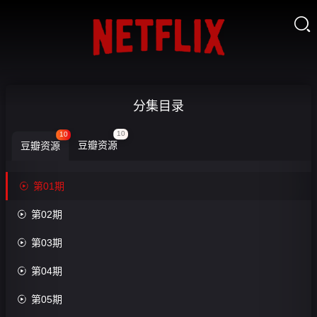

脑
分集目录
力
10
10
豆瓣资源
豆瓣资源
男
人

第01期
时


第02期
代-
收

第03期
藏
第
01

第04期
期

第05期