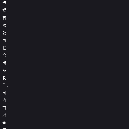
传
媒
有
限
公
司
联
合
出
品
制
作，
国
内
首
档
全