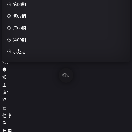

第06期
第9
期

第07期
评

第08期
分：
0.0

第09期
分

示范期
导
演：
未
报错
知
主
演：
冯
德
伦
李
治
廷
李