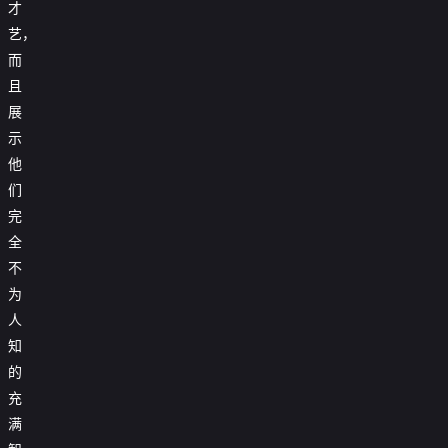
才
艺，
而
且
展
示
他
们
完
全
不
为
人
知
的
充
满