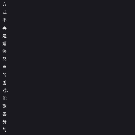
方
式
不
再
是
嬉
笑
怒
骂
的
游
戏、
能
歌
善
舞
的