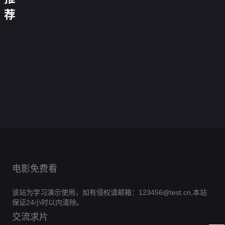
你
喜
你
缘
餐
说
马
好
剧
荐
我
计
我
李
四
爱
栏
说
德
幽
也
划
在
逵
季
你
花
唱
云
天
默
势
是
2
中
断
第
花
毛
酱
社
网：
大
均
第
国
萌
案
0.0分
健
三
便
雪
乙
夺
赛
0.0分
力
六
当
宠
20260104
康
名
季
0.0分
利
汪
巳
命
0.0
敌
季
第
农
来
陪你追日
脱
嘴
0.0
店
2021
第
年
冲
分
20260102
的
人
啦
落第2期
0.0分
口
贺
分
20180130
第
封
突
期
0.0分
我
第
第
秀
岁
期
第
0.0分
三
淘
箱
1
20260607
们
0.0分
二
20260509
第
0.0
季
汰
第
庆
期
第1期陪
季
期北京篇
第
0.0分
三
分
20251230
赛
典
看
0.0分
20260804
季
期尊享版
第
0.0分
第
第
20240711
0.0
期
20160213
5
20260518
一
0.0分
第9期特
分
期
0.0分
期
第1期
场
别企划
第
第3
第
20260221
期乡
20240209
期
野筑
期
梦正
当
时！
新农
电影免费看
人团
以匠
心焕
该站为学习演示使用，如有侵权请邮箱：123456@test.cn,本站
农居
保证24小时以内清除。
交流求片