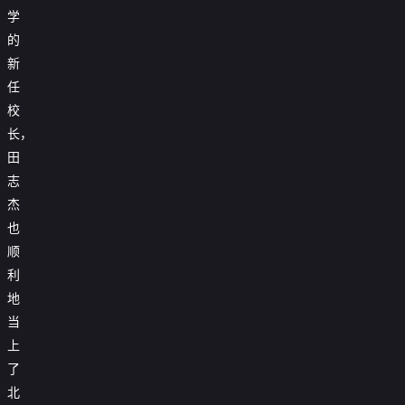
学
的
新
任
校
长，
田
志
杰
也
顺
利
地
当
上
了
北