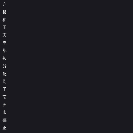
亦
铭
和
田
志
杰
都
被
分
配
到
了
南
洲
市
德
正