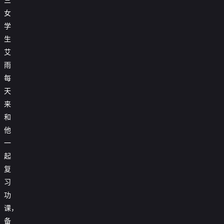
女
学
生
艾
雨
每
天
来
和
他
一
起
复
习
功
课，
备