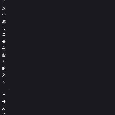
了
这
个
城
市
里
最
有
能
力
的
女
人
——
市
开
发
银