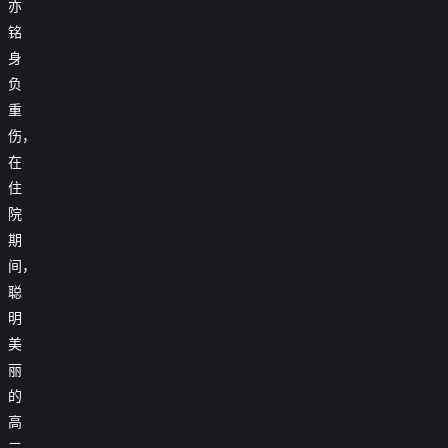
亦
铭
身
负
重
伤，
在
住
院
期
间，
聪
明
美
丽
的
高
三