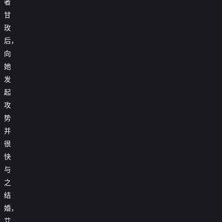
者
甘
玫
后，
向
她
发
起
攻
势
并
很
快
与
之
结
婚，
艾