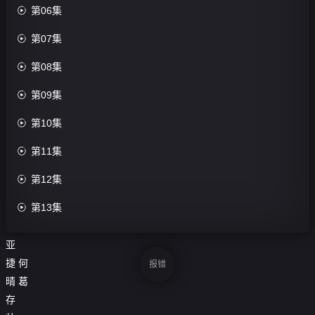

第06集
评

第07集
分：
0.0

第08集
分

第09集
导
演：

第10集
刘

第11集
庆
梅

第12集
主

第13集
演：
胡

第14集
亚
捷
何

第15集
报错
晴
葛

第16集
存