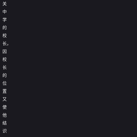
关
中
学
的
校
长，
因
校
长
的
位
置
又
使
他
结
识