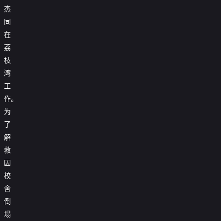
杰
同
在
荔
枝
湾
工
作。
为
了
解
救
因
校
舍
倒
塌