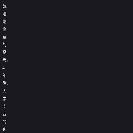
战
刚
刚
恢
复
的
高
考。
4
年
后，
大
学
毕
业
的
郑