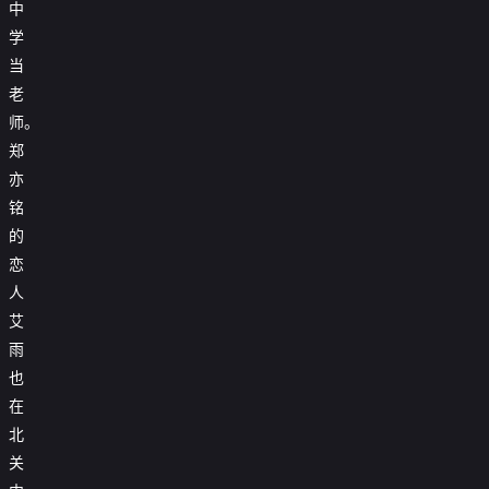
中
学
当
老
师。
郑
亦
铭
的
恋
人
艾
雨
也
在
北
关