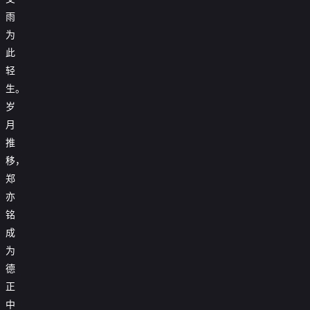
雨
为
此
轻
生。
岁
月
推
移，
郑
亦
铭
成
为
德
正
中