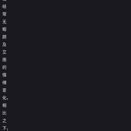
经
常
无
暇
顾
及
艾
雨
的
情
绪
变
化，
相
比
之
下，