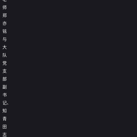
师
郑
亦
铭
与
大
队
党
支
部
副
书
记、
知
青
田
志