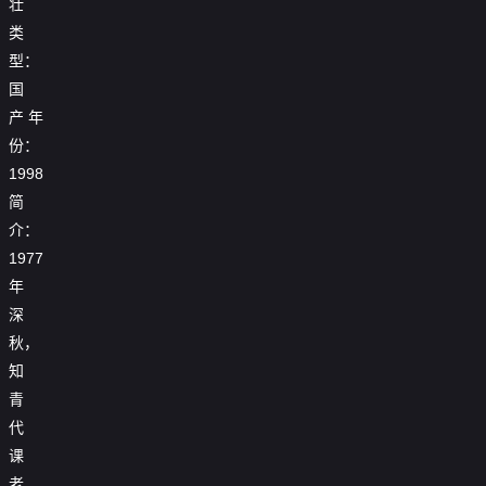
壮

第17集
类

第18集
型：
国

第19集
产
年

第20集
份：
1998
简
介：
1977
年
深
秋，
知
青
代
课
老