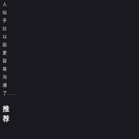
人
似
乎
比
以
前
更
容
易
沟
通
了……
这
这
青
是
个
推
瑶
金
我
宫
不
陵
的
今
女
荐
我
黑
想
闪
往
西
天
不
的
忘
金
当
她
闪
事
来！
汴
游
也
太
命
川
2026
杀
说
的
金
京
2
在
冷
硬
花
0.0
手
繁
红
来
上
0.0
拯
静
旺
未
分
百