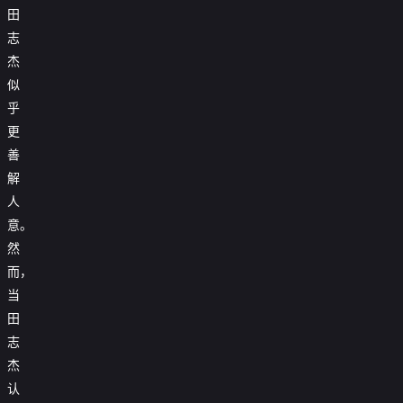
田
志
杰
似
乎
更
善
解
人
意。
然
而，
当
田
志
杰
认