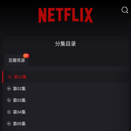

千
分集目录
秋
20
豆瓣资源
之
约-

第01集

第
收

第02集
01
藏

第03集
集

第04集
第20
集完

第05集
结