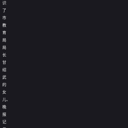
识
了
市
教
育
局
局
长
甘
绍
武
的
女
儿、
晚
报
记