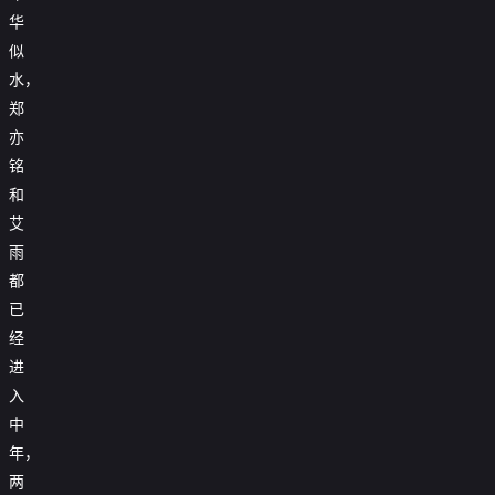
华
似
水，
郑
亦
铭
和
艾
雨
都
已
经
进
入
中
年，
两