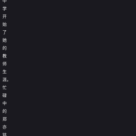
中
学
开
始
了
她
的
教
师
生
涯。
忙
碌
中
的
郑
亦
铭