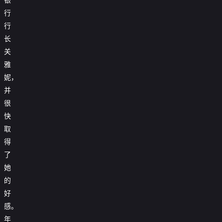
行
行
长
关
雅
妮，
并
很
快
取
得
了
她
的
好
感。
年