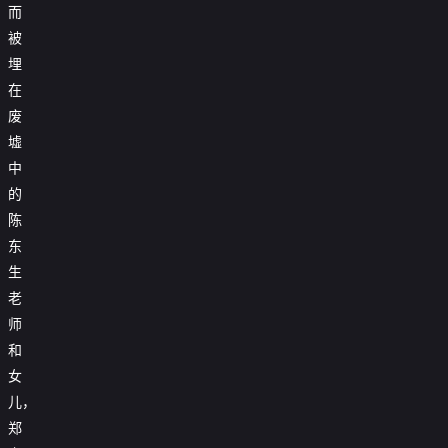
而
被
埋
在
废
墟
中
的
陈
东
生
老
师
和
女
儿，
郑