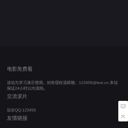
我
花
星
0.0分
号！
元
分
救
0.0
透
央
花
第
的
已
0.0
來！
局
第
世
第
分
了
40
0.0
颜
杀
情
落
分
20260531
金
12
0.0
心
界
侯
集
第
分
不
0.0
敌
幕
期时代少
來
集
第
分
不
18
0.0
门
完
由
第
分
竟
年团专访
6
0.0
號！
由
集
第
分
结
23
0.0
心
是
集
第
分
6
0.0
己
集
第
分
12
0.0
我
完
集
第
分
4
0.0
完
集
第
分
结
27
0.0
集
第
分
结
22
0.0
集
第
分
24
集
第
分
1
完
集
第
6
完
集
第
结
24
完
集
结
6
集
结
完
集
结
电影免费看
该站为学习演示使用，如有侵权请邮箱：123456@test.cn,本站
保证24小时以内清除。
交流求片
站长QQ:123456
友情链接