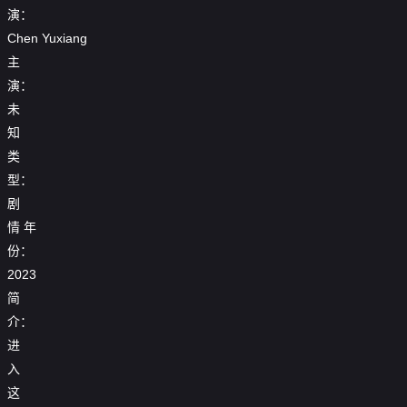
演：
Chen
Yuxiang
主
演：
未
知
类
型：
剧
情
年
份：
2023
简
介：
进
入
这