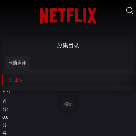

毒
分集目录
岸-

豆瓣资源
正
收
藏
片

正片
正片
评
报错
分：
0.0
分
导