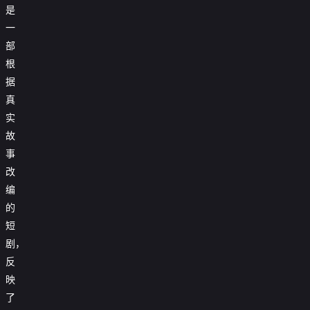
是
一
部
根
据
真
实
故
事
改
编
的
短
剧，
反
映
了