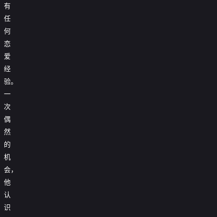
有
任
何
恋
爱
经
验。
一
次
偶
然
的
机
会，
他
认
识