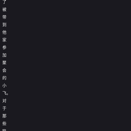
了
被
带
到
他
家
参
加
聚
会
的
小
飞。
对
于
那
些
陷