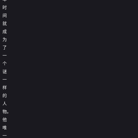
时
间
就
成
为
了
一
个
谜
一
样
的
人
物。
他
唯
一