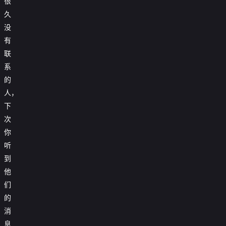
很
久
没
有
联
系
的
人，
下
次
你
听
到
他
们
的
消
息