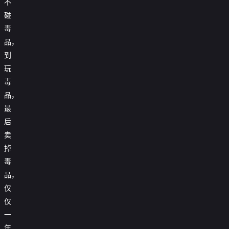
不
碰
毒
品，
到
玩
毒
品，
最
后
卖
掉
毒
品，
仅
仅
一
年