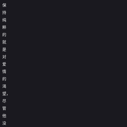
保
持
纯
粹
的
就
是
对
爱
情
的
渴
望，
尽
管
他
没