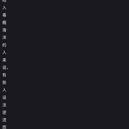
入
毒
瘾
海
洋
的
人
来
说，
有
些
人
设
法
逆
流
而