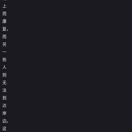
上
而
康
复，
而
另
一
些
人
则
无
法
到
达
岸
边。
这