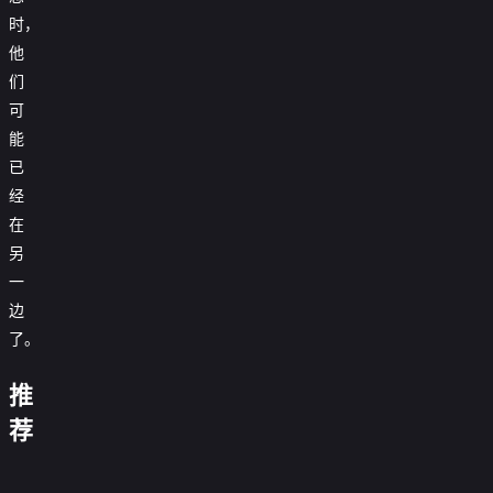
时，
他
们
可
能
已
经
在
另
一
边
了。
马
拉
妮
加
推
基
街
雌
·
告
夕
雄
荐
格
诉
阳
莫
分
拉
蜜
星
普
红
辨
手
瑟：
蜂
光
天
小
通
2011
之
好
0.0
继
使
姐
家
88
0.0
后