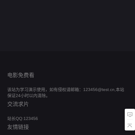
女
分
承
的
0.0
庭
分
分
0.0
孩
者：
一
正
分
判
0.0
钟
逆
册
正
分
0.0
暗
份
片
决
正
分
燕
0.0
流
杀
片
毒
正
分
黑
0.0
2025
片
交
正
分
而
0.0
岸
片
仙
正
分
硬
0.0
2023
片
上
正
分
0.0
境
片
汉
正
分
0.0
2026
片
正
分
0.0
2
片
正
分
0.0
片
正
分
0.0
片
正
分
0.0
片
正
分
片
正
分
片
正
片
正
片
片
电影免费看
该站为学习演示使用，如有侵权请邮箱：123456@test.cn,本站
保证24小时以内清除。
交流求片
站长QQ:123456
友情链接