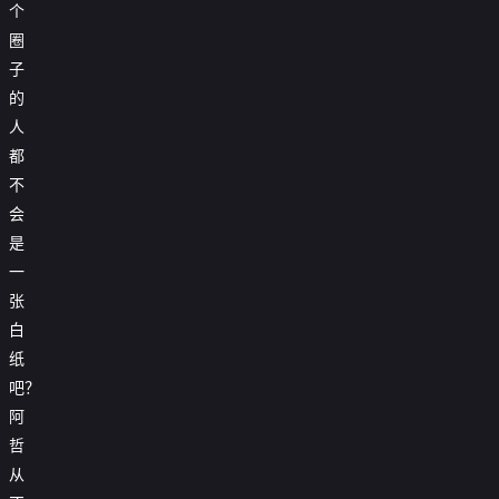
个
圈
子
的
人
都
不
会
是
一
张
白
纸
吧？
阿
哲
从