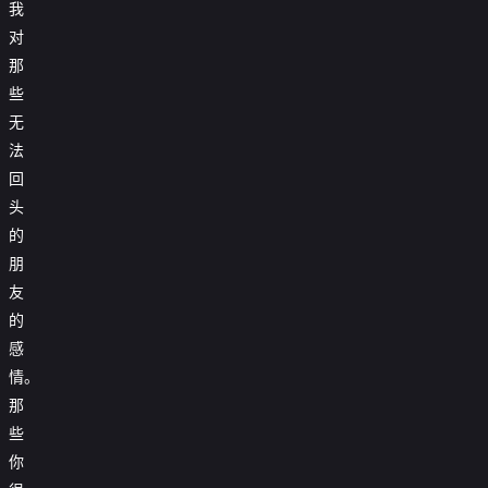
我
对
那
些
无
法
回
头
的
朋
友
的
感
情。
那
些
你