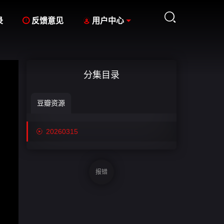



录
反馈意见
用户中心
分集目录
豆瓣资源

20260315
报错