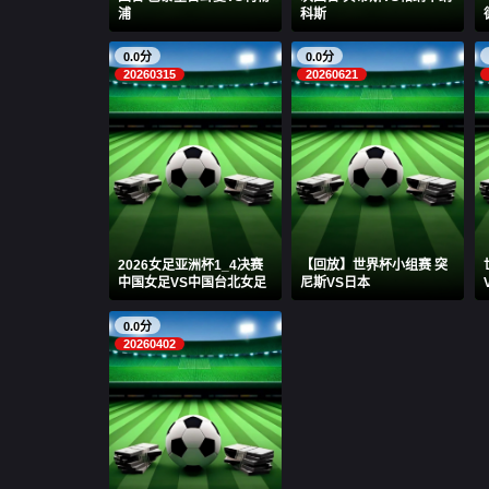
浦
科斯
0.0分
0.0分
20260315
20260621
2026女足亚洲杯1_4决赛
【回放】世界杯小组赛 突
中国女足VS中国台北女足
尼斯VS日本
0.0分
20260402