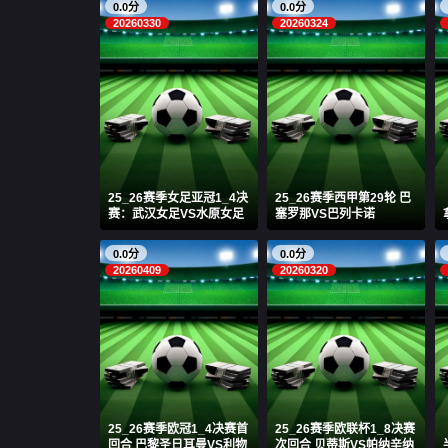
0.0分
0.0分
20260330
20260324
25_26赛季女足亚冠1_4决
25_26赛季西甲第29轮 巴
赛：武汉女足VS水原女足
塞罗那VS巴列卡诺
0.0分
0.0分
20260409
20260320
25_26赛季欧冠1_4决赛首
25_26赛季欧联杯1_8决赛
回合 巴黎圣日耳曼VS利物
次回合 贝蒂斯VS帕纳辛纳