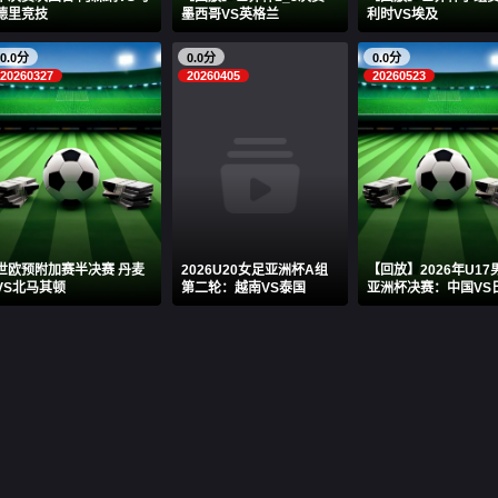
德里竞技
墨西哥VS英格兰
利时VS埃及
0.0分
0.0分
0.0分
20260327
20260405
20260523
世欧预附加赛半决赛 丹麦
2026U20女足亚洲杯A组
【回放】2026年U17
VS北马其顿
第二轮：越南VS泰国
亚洲杯决赛：中国VS