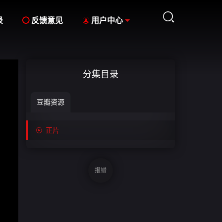



录
反馈意见
用户中心
分集目录
豆瓣资源

正片
报错