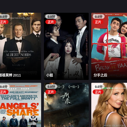
0.0分
0.0分
0.0分
正片
正片
正片
雌雄莫辨 2011
小姐
分手之后
0.0分
0.0分
0.0分
正片
正片
正片