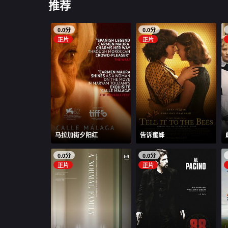
推荐
0.0分
0.0分
正片
正片
马拉加街夕阳红
告诉蜜蜂
0.0分
0.0分
正片
正片