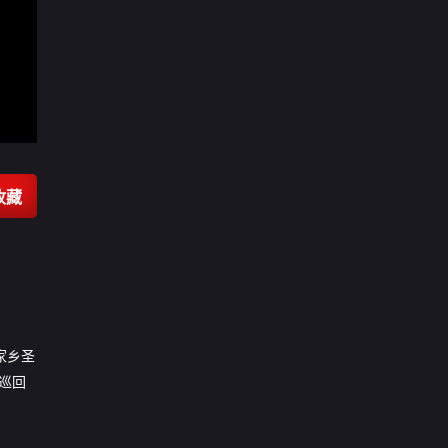
收藏
在家乡圣
”巡回