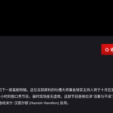

Hulu 推出她的下一部喜剧特辑。这位言辞犀利的吐槽大师兼金球奖主持人将于十月
) 录制这部一小时的脱口秀节目，届时现场座无虚席。这部节目是格拉泽“活着与不适
·汉密尔顿 (Hamish Hamilton) 执导。