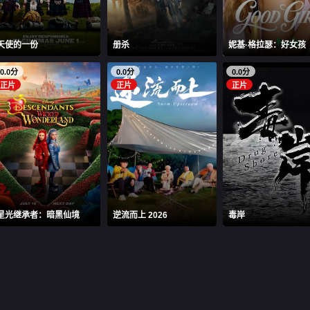
天使的一份
册杀
妮基·格拉瑟：好女孩
0.0分
0.0分
0.0分
正片
正片
正片
星光继承者：暗黑仙境
逆流而上 2026
毒岸