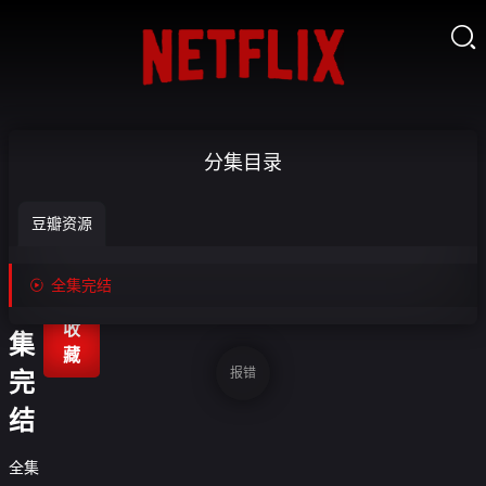

88
分集目录
号
豆瓣资源
劫
案-

全集完结
全

收
集
藏
报错
完
结
全集