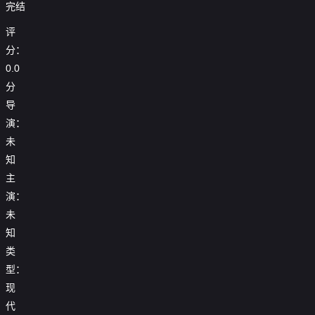
完结
评
分：
0.0
分
导
演：
未
知
主
演：
未
知
类
型：
现
代