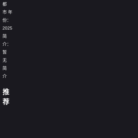
都
市
年
份：
2025
简
介：
暂
拜
无
啃
金
简
猪
替
女
蹄
嫁
退
介
系
被
戏
婚，
他
统
开
精：
我
假
母
这
比
说
除，
傻
闪
失
女
推
个
明
前
我
我
总
婚
忆
我
联
男
珠
沈
男
必
亮
裁
美
后，
在
手，
荐
主
的
上
先
友
破
不
身
竟
女
死
古
重
不
疯
交
生
更
产
与
份
能
总
对
代
拳
想
娘
传
是
炙
我
青
这
读
裁
头
开
出
谈
0.0
送
个
热
却
山
一
我
0.0
把
豆
击
恋
分
门，
狠
0.0
成
辞
次
的
分
我
腐
0.0
假
爱
抱
角
全
分
为
0.0
恕
心
宠
工
全
分
戏
0.0
得
色
集
炒
首
全
分
不
0.0
成
厂
集
真
全
分
美
完
0.0
粉
富
集
奉
全
分