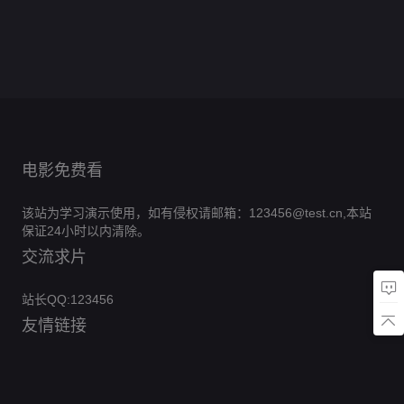
小
完
0.0
意
集
男
全
结
分
的
完
0.0
陪
集
祖
全
结
分
完
0.0
归
集
风
全
结
分
完
0.0
宗
集
全
结
分
完
0.0
波
集
全
结
分
完
0.0
集
全
结
分
完
0.0
集
全
结
分
完
0.0
集
全
结
分
完
集
全
结
分
完
集
全
结
完
集
全
结
完
集
结
完
集
结
完
结
完
结
结
电影免费看
该站为学习演示使用，如有侵权请邮箱：123456@test.cn,本站
保证24小时以内清除。
交流求片
站长QQ:123456
友情链接