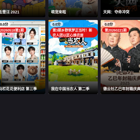
毛雪汪 2021
萌宠来啦
天网：夺命冲突
0.0分
0.0分
0.0分
20260518第1期
第3期乡野筑梦正当时！新
第20260221期
农人团以匠心焕农居
马栏花花便利店 第三季
我在中国当农人 第二季
德云社乙巳年封箱庆