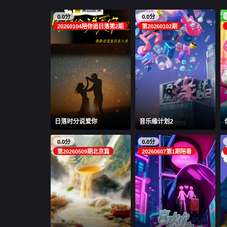
0.0分
0.0分
20260104陪你追日落第2期
第20260102期
日落时分说爱你
音乐缘计划2
0.0分
0.0分
第20260509期北京篇
20260607第1期陪看