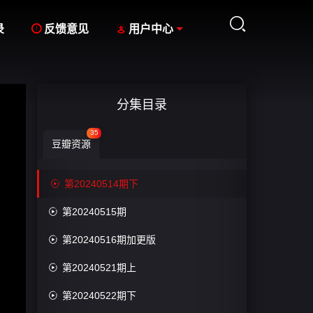



录
反馈意见
用户中心
分集目录
35
豆瓣资源

第20240514期下

第20240515期

第20240516期加更版

第20240521期上

第20240522期下