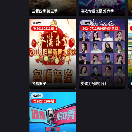
三餐四季 第三季
喜欢你我也是 第六季
0.0分
0.0分
第20160213期
20240711第9期特别企划
名嘴贺岁
势均力敌的我们
0.0分
第20240209期