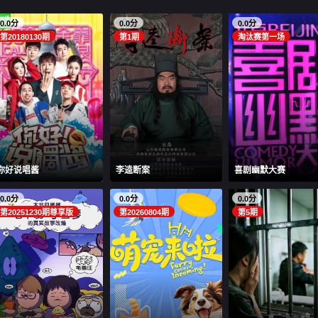
0.0分
0.0分
0.0分
第20180130期
第1期
淘汰赛第一场
你好说唱酱
李逵断案
喜剧幽默大赛
0.0分
0.0分
0.0分
第20251230期尊享版
第20260804期
第5期