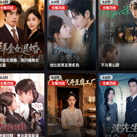
0.0分
0.0分
0.0分
全集完结
全集完结
全集完结
拜金女退婚，我闪婚美女
总裁
他比前男友更炙热
不与青山辞
0.0分
0.0分
0.0分
全集完结
全集完结
全集完结
替嫁戏精：傻总裁竟能读