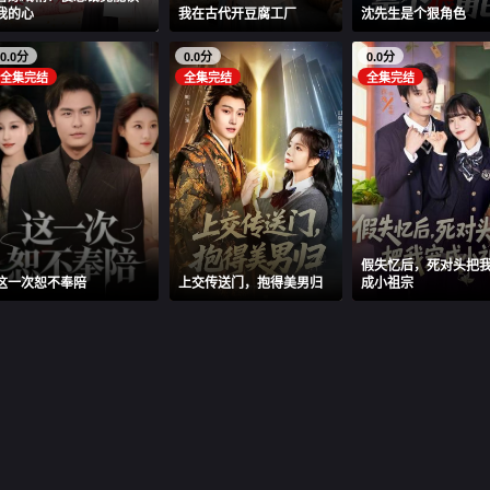
我的心
我在古代开豆腐工厂
沈先生是个狠角色
0.0分
0.0分
0.0分
全集完结
全集完结
全集完结
假失忆后，死对头把
这一次恕不奉陪
上交传送门，抱得美男归
成小祖宗