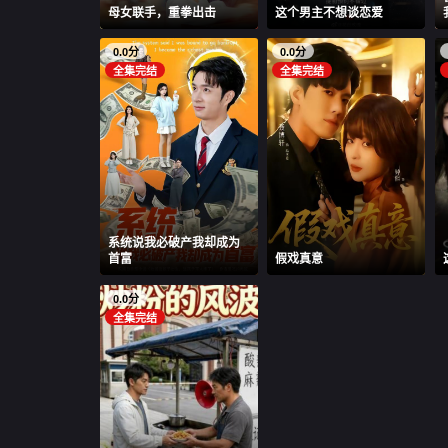
母女联手，重拳出击
这个男主不想谈恋爱
0.0分
0.0分
全集完结
全集完结
系统说我必破产我却成为
首富
假戏真意
0.0分
全集完结