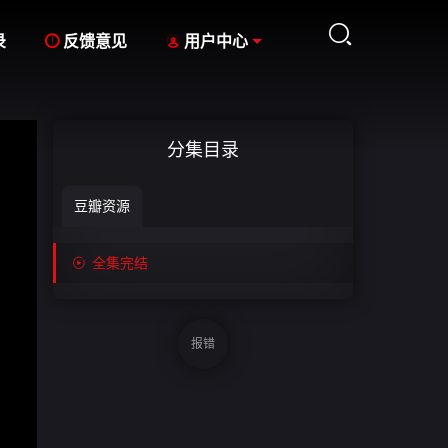



录
反馈意见
用户中心
分集目录
豆瓣资源

全集完结
报错