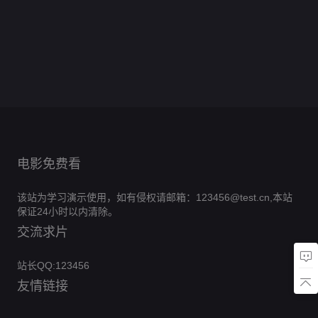
抱
工
全
分
为
0.0
恕
心
宠
角
全
分
戏
0.0
得
厂
集
炒
首
全
分
不
0.0
成
色
集
真
全
分
美
完
0.0
粉
富
集
奉
全
分
小
完
0.0
意
集
男
全
结
分
的
完
0.0
陪
集
祖
全
结
分
完
0.0
归
集
风
全
结
分
完
0.0
宗
集
全
结
分
完
0.0
波
集
全
结
分
完
0.0
集
全
结
分
完
0.0
集
全
结
分
完
0.0
集
全
结
分
完
集
全
结
分
完
集
全
结
完
集
全
结
完
集
结
完
集
结
完
结
完
结
结
电影免费看
该站为学习演示使用，如有侵权请邮箱：123456@test.cn,本站
保证24小时以内清除。
交流求片
站长QQ:123456
友情链接