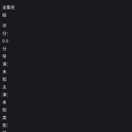
全集完
结
评
分：
0.0
分
导
演：
未
知
主
演：
未
知
类
型：