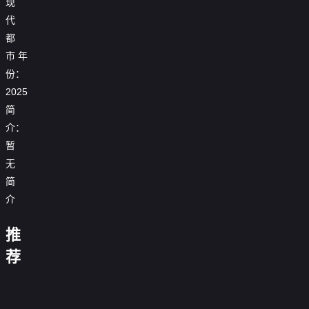
现
代
都
市
年
份：
2025
简
介：
暂
拜
无
啃
金
简
猪
替
女
蹄
嫁
退
介
系
被
戏
婚，
他
统
开
精：
我
假
这
比
说
母
除，
傻
闪
失
推
个
明
我
前
我
女
我
总
婚
忆
男
珠
在
男
必
联
亮
裁
美
后，
沈
不
荐
主
的
上
古
友
破
手，
身
竟
女
死
先
与
不
疯
交
代
更
产
重
份
能
总
对
生
青
想
娘
传
开
炙
我
拳
这
读
裁
头
是
山
谈
0.0
送
豆
热
却
出
一
我
0.0
把
个
辞
恋
分
门，
腐
0.0
成
击
次
的
分
我
狠
0.0
假
爱