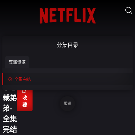

中年
分集目录
被裁
豆瓣资源
后，
我拿

全集完结
下总

裁弟
收
报错
藏
弟-
全集
完结