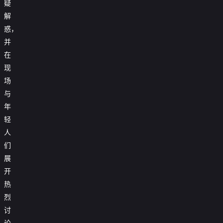
疑

第74期
解

第75期
惑，
并

第76期
在

第77期
现
场

第78期
与

第80期
年
轻

第81期
人

第82期
们
展

第83期
开

第84期
热
烈

第85期
讨

第86期
论