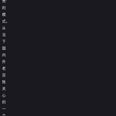
秀”
的

第29期
模

第30期
式，
从

第31期
当

第32期
下
国

第33期
内
外

第34期
老

第35期
百
姓

第36期
关

第37期
心
的

第38期
一

第39期
个