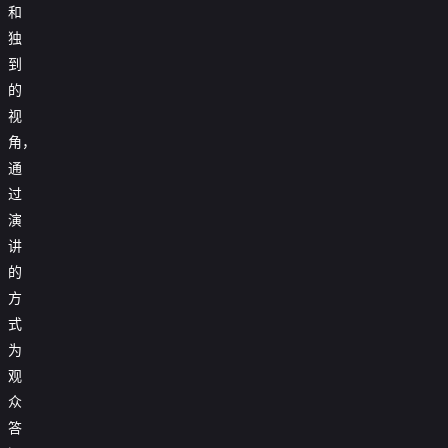
和

第62期
独

第63期
到
的

第64期
视

第65期
角，
通

第66期
过

第67期
演
讲

第68期
的

第69期
方
式

第71期
为

第72期
观
众

第73期
答