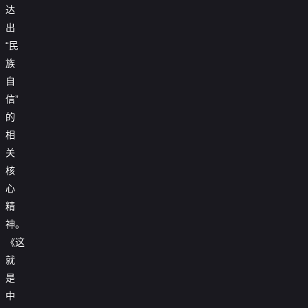
达

第110期
出

第111期
“民
族

第112期
自

第113期
信”
的

第114期
相
关

第115期
核

第116期
心
精

第117期
神。

第118期
《这
就

第119期
是

第121期
中