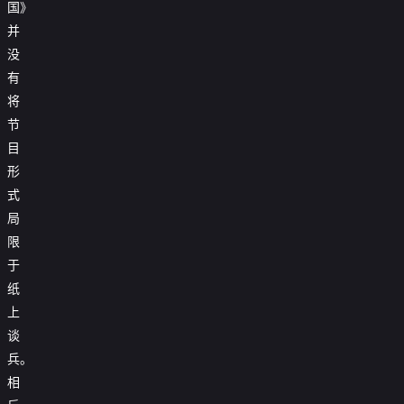
国》

第123期
并

第124期
没
有

第125期
将

第126期
节
目

第127期
形

第128期
式
局

第129期
限
于

第130期
纸

第131期
上
谈

第133期
兵。

第134期
相