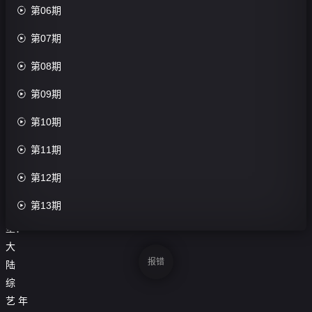

第06期
分
导

第07期
演：
高

第08期
建
韩

第09期
真
主

第10期
演：

第11期
张
维

第12期
为

第13期
类
型：

第14期
大

第15期
报错
陆
综

第16期
艺
年