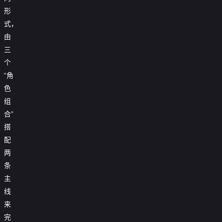
形

第148期
式，
由

第149期
三

第150期
个
“角

第152期
色

第153期
组
合”

第154期
搭

第155期
配
两

第156期
条

第157期
主
线

第158期
来
完

第159期